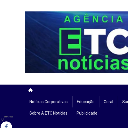
Skip
to
content
Notícias Corporativas
Educação
Geral
Sa
Sobre A ETC Notícias
Publicidade
SHARES
0