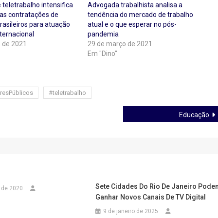
teletrabalho intensifica
Advogada trabalhista analisa a
as contratações de
tendência do mercado de trabalho
brasileiros para atuação
atual e o que esperar no pós-
ternacional
pandemia
 de 2021
29 de março de 2021
Em "Dino"
resPúblicos
#teletrabalho
Educação
Sete Cidades Do Rio De Janeiro Pode
 de 2020
Ganhar Novos Canais De TV Digital
9 de janeiro de 2025