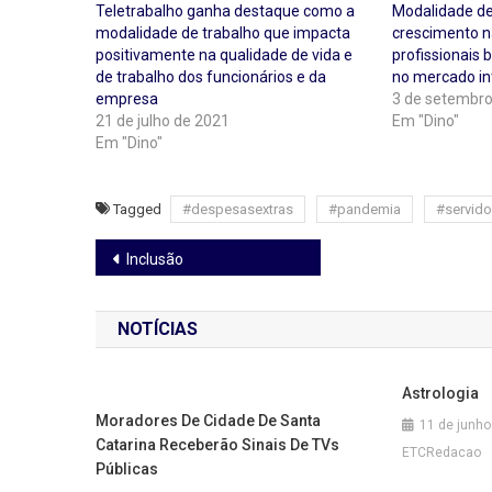
Teletrabalho ganha destaque como a
Modalidade de 
modalidade de trabalho que impacta
crescimento n
positivamente na qualidade de vida e
profissionais 
de trabalho dos funcionários e da
no mercado in
empresa
3 de setembro
21 de julho de 2021
Em "Dino"
Em "Dino"
Tagged
#despesasextras
#pandemia
#servido
Navegação
Inclusão
de
NOTÍCIAS
Post
Astrologia
Moradores De Cidade De Santa
11 de junho
Catarina Receberão Sinais De TVs
ETCRedacao
Públicas