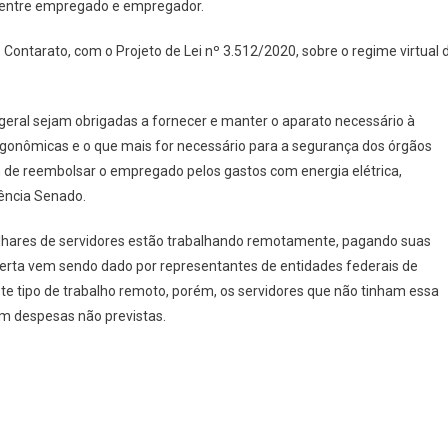
ro entre empregado e empregador.
ntarato, com o Projeto de Lei nº 3.512/2020, sobre o regime virtual 
eral sejam obrigadas a fornecer e manter o aparato necessário à
gonômicas e o que mais for necessário para a segurança dos órgãos
de reembolsar o empregado pelos gastos com energia elétrica,
gência Senado.
ilhares de servidores estão trabalhando remotamente, pagando suas
lerta vem sendo dado por representantes de entidades federais de
ste tipo de trabalho remoto, porém, os servidores que não tinham essa
m despesas não previstas.