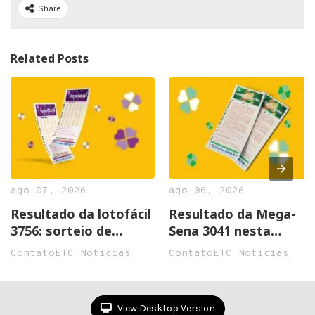
Share
Related Posts
ago 07, 2026
ago 06, 2026
Resultado da lotofácil
Resultado da Mega-
3756: sorteio de
Sena 3041 nesta
sexta-feira
quinta-feira
ContatoETC Noticias
ContatoETC Noticias
(07/08/2026)
(06/08/2026)
View Desktop Version