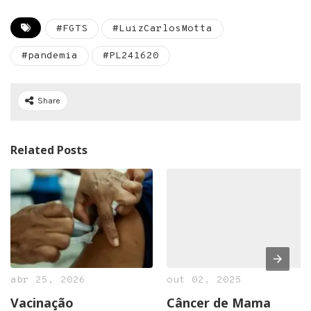
#FGTS
#LuizCarlosMotta
#pandemia
#PL241620
Share
Related Posts
abr 25, 2026
out 02, 2025
Vacinação
Câncer de Mama