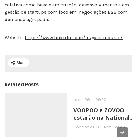
coletiva como base e em criação, desenvolvimento e em
gestão de startups com foco em: negociações B2B com
demanda agrupada.
Website:
https://www.linkedin.com/in/yves-mourao/
Share
Related Posts
abr 20, 2022
VOOPOO e ZOVOO
estarão na National
Convenience Show
ContatoETC Noticias
2022 em Birmingham