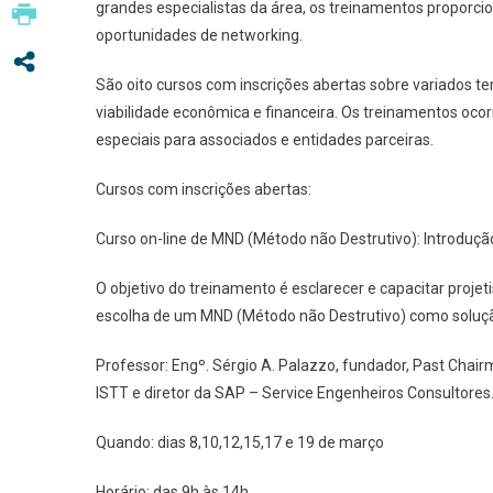
grandes especialistas da área, os treinamentos proporc
Saneam
oportunidades de networking.
São oito cursos com inscrições abertas sobre variados t
viabilidade econômica e financeira. Os treinamentos oco
especiais para associados e entidades parceiras.
Cursos com inscrições abertas:
Curso on-line de MND (Método não Destrutivo): Introdu
O objetivo do treinamento é esclarecer e capacitar proje
escolha de um MND (Método não Destrutivo) como soluç
Professor: Engº. Sérgio A. Palazzo, fundador, Past Ch
ISTT e diretor da SAP – Service Engenheiros Consultores
Quando: dias 8,10,12,15,17 e 19 de março
Horário: das 9h às 14h