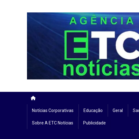
Skip
to
content
Notícias Corporativas
Educação
Geral
Sa
Sobre A ETC Notícias
Publicidade