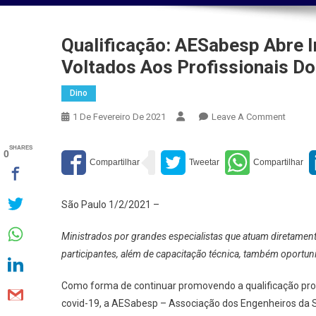
Qualificação: AESabesp Abre I
Voltados Aos Profissionais D
Dino
On
1 De Fevereiro De 2021
Leave A Comment
Qualifi
AESab
SHARES
0
Abre
Inscriç
Para
São Paulo 1/2/2021 –
Cursos
On-
Ministrados por grandes especialistas que atuam diretame
Line
participantes, além de capacitação técnica, também oportun
Voltad
Aos
Como forma de continuar promovendo a qualificação pro
Profiss
covid-19, a AESabesp – Associação dos Engenheiros da S
Do