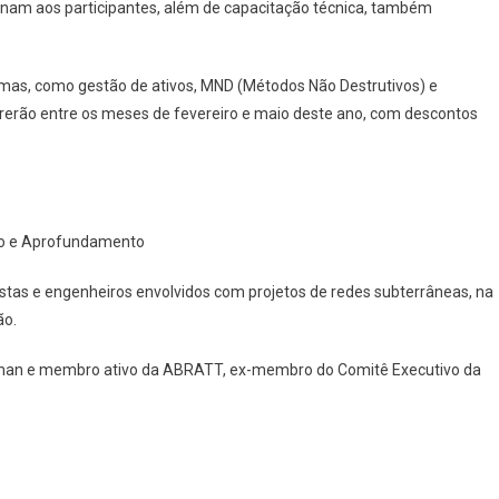
ionam aos participantes, além de capacitação técnica, também
ento
emas, como gestão de ativos, MND (Métodos Não Destrutivos) e
rrerão entre os meses de fevereiro e maio deste ano, com descontos
ção e Aprofundamento
tistas e engenheiros envolvidos com projetos de redes subterrâneas, na
ão.
airman e membro ativo da ABRATT, ex-membro do Comitê Executivo da
.