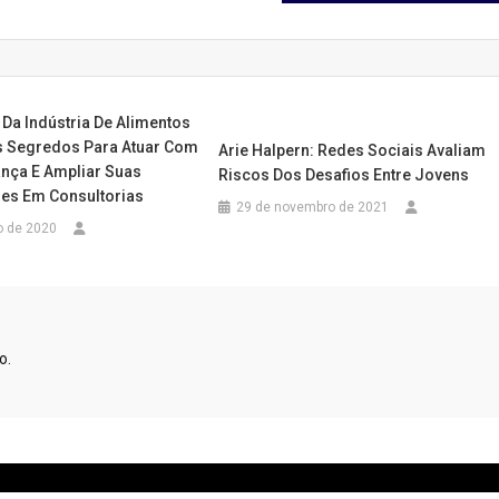
 Da Indústria De Alimentos
 Segredos Para Atuar Com
Arie Halpern: Redes Sociais Avaliam
nça E Ampliar Suas
Riscos Dos Desafios Entre Jovens
es Em Consultorias
29 de novembro de 2021
o de 2020
o.