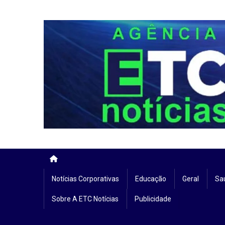
Skip
to
content
Notícias Corporativas
Educação
Geral
Sa
Sobre A ETC Notícias
Publicidade