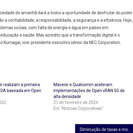
sociedade do amanhã dará a todos a oportunidade de desfrutar do poder
o a confiabilidade, a responsabilidade, a segurança e a eficiência. Hoje,
blemas sociais, com falta de energia e água em países em
 educação e saúde. Mas acredito que a transformação digital é o
ko Kumagai, vice-presidente executivo sênior da NEC Corporation.
ir realizam a primeira
Mavenir e Qualcomm aceleram
 NSA baseada em Open
implementações de Open vRAN 5G de
alta densidade
2022
21 de fevereiro de 2024
Em "Notícias Corporativas"
Diminuição de taxas e modelo flexível são trunfos da Pontte