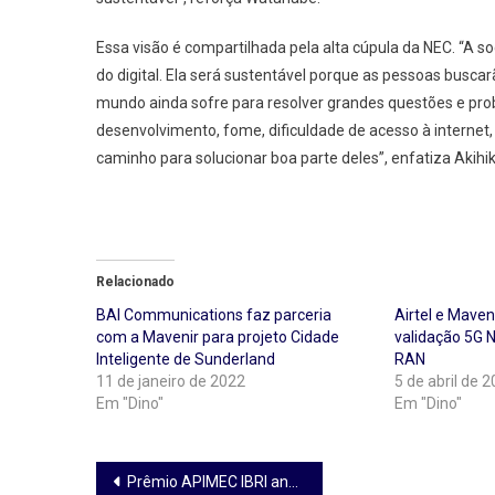
Essa visão é compartilhada pela alta cúpula da NEC. “A 
do digital. Ela será sustentável porque as pessoas buscarã
mundo ainda sofre para resolver grandes questões e pro
desenvolvimento, fome, dificuldade de acesso à internet,
caminho para solucionar boa parte deles”, enfatiza Akihi
Relacionado
BAI Communications faz parceria
Airtel e Maven
com a Mavenir para projeto Cidade
validação 5G
Inteligente de Sunderland
RAN
11 de janeiro de 2022
5 de abril de 
Em "Dino"
Em "Dino"
Navegação
Prêmio APIMEC IBRI anuncia vencedores em solenidade virtual