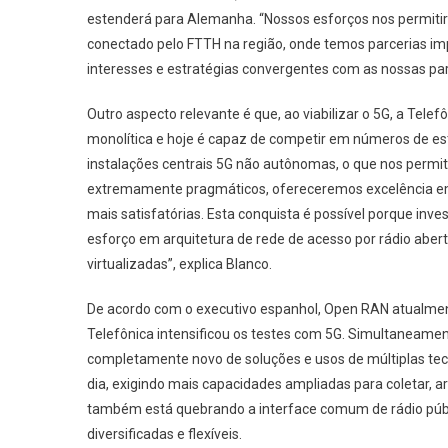
estenderá para Alemanha. “Nossos esforços nos permitir
conectado pelo FTTH na região, onde temos parcerias imp
interesses e estratégias convergentes com as nossas para
Outro aspecto relevante é que, ao viabilizar o 5G, a Tele
monolítica e hoje é capaz de competir em números de e
instalações centrais 5G não autônomas, o que nos permi
extremamente pragmáticos, ofereceremos excelência em w
mais satisfatórias. Esta conquista é possível porque inv
esforço em arquitetura de rede de acesso por rádio abe
virtualizadas”, explica Blanco.
De acordo com o executivo espanhol, Open RAN atualmente
Telefônica intensificou os testes com 5G. Simultaneam
completamente novo de soluções e usos de múltiplas tec
dia, exigindo mais capacidades ampliadas para coletar, 
também está quebrando a interface comum de rádio públi
diversificadas e flexíveis.