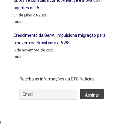
Ubots se consolida como AI Native e inova com
r
agentes de IA
31 de julho de 2026
DINO
Crescimento da GenAI impulsiona migração para
a nuvem no Brasil com a AWS
5 de novembro de 2025
s
DINO
Receba as informações da ETC Notícias
s