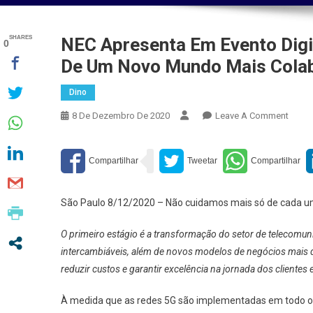
SHARES
NEC Apresenta Em Evento Digi
0
De Um Novo Mundo Mais Colab
Dino
On
8 De Dezembro De 2020
Leave A Comment
NEC
Apres
Em
Event
Digita
São Paulo 8/12/2020 – Não cuidamos mais só de cada u
O
5G
O primeiro estágio é a transformação do setor de telecomuni
Como
intercambiáveis, além de novos modelos de negócios mais div
Passo
reduzir custos e garantir excelência na jornada dos clientes
Para
A
À medida que as redes 5G são implementadas em todo o 
Criaç