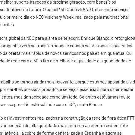
 melhor suporte às redes da próxima geração, com benefícios
sustentável no futuro. O painel “5G Open vRAN: Oferecendo serviços
ou o primeiro dia do NEC Visionary Week, realizado pela multinacional
icações.
o
ra global da NEC para a área de telecom, Enrique Blanco, diretor globa
orativo
a companhia vem se transformando e criando valores sociais baseados
da oferta mais rápida de novos serviços nos países em que atua. Ou
ntável
ade de rede com o 5G a fim de melhorar a qualidade e a quantidade de
abalho se tornou ainda mais relevante, porque estamos apoiando a vi
 por dar-lhes acesso a produtos e serviços essenciais para o bem-estar
clientes, mas da sociedade como um todo. Se antes estávamos muito
 essa pressão está subindo com o 5G”, relata Blanco.
 os investimentos realizados na construção da rede de fibra ótica FT
evar conexão de alta qualidade mais próxima ao cliente residencial e
latência, já cobre de forma generalizada a Espanha e agora se