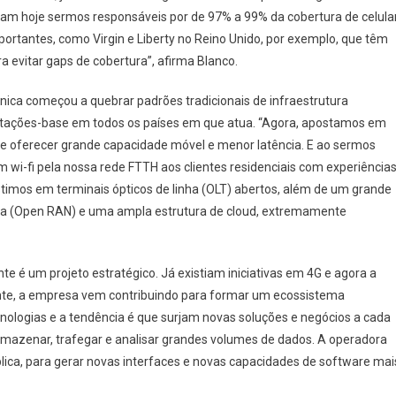
am hoje sermos responsáveis por de 97% a 99% da cobertura de celula
ortantes, como Virgin e Liberty no Reino Unido, por exemplo, que têm
 evitar gaps de cobertura”, afirma Blanco.
fônica começou a quebrar padrões tradicionais de infraestrutura
stações-base em todos os países em que atua. “Agora, apostamos em
te oferecer grande capacidade móvel e menor latência. E ao sermos
i-fi pela nossa rede FTTH aos clientes residenciais com experiência
estimos em terminais ópticos de linha (OLT) abertos, além de um grande
rta (Open RAN) e uma ampla estrutura de cloud, extremamente
 é um projeto estratégico. Já existiam iniciativas em 4G e agora a
ente, a empresa vem contribuindo para formar um ecossistema
nologias e a tendência é que surjam novas soluções e negócios a cada
armazenar, trafegar e analisar grandes volumes de dados. A operadora
ca, para gerar novas interfaces e novas capacidades de software mai