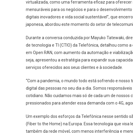
virtualizada, como uma ferramenta eficaz para oferecer
De
mensuráveis para os negócios e para o desenvolvimento 
Um
digitais inovadores e vida social sustentável”, que encerr
Novo
japonesa, abordou este momento do setor de telecomun
Mund
Mais
Durante a conversa conduzida por Mayuko Tatewaki, direto
Colab
de tecnologia e TI (CTIO) da Telefónica, detalhou como 
E
em Open RAN, com aumento da automação e viabilização 
Suste
seja, apresentou a estratégia para expandir sua capacid
serviços oferecidos aos seus clientes e à sociedade.
“Com a pandemia, o mundo todo está sofrendo e nosso tr
digital das pessoas no seu dia a dia. Somos responsáveis
cotidiano. Não cuidamos mais só de cada um de nossos 
pressionados para atender essa demanda com o 4G, agora
Um exemplo dos esforços da Telefônica nesse sentido são
(Fiber to the Home) na Europa. Essa tecnologia que visa l
também da rede móvel, com menos interferência e menor 