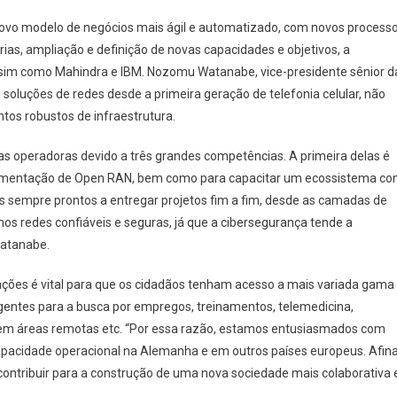
novo modelo de negócios mais ágil e automatizado, com novos process
as, ampliação e definição de novas capacidades e objetivos, a
assim como Mahindra e IBM. Nozomu Watanabe, vice-presidente sênior d
soluções de redes desde a primeira geração de telefonia celular, não
tos robustos de infraestrutura.
as operadoras devido a três grandes competências. A primeira delas é
lementação de Open RAN, bem como para capacitar um ecossistema c
os sempre prontos a entregar projetos fim a fim, desde as camadas de
mos redes confiáveis e seguras, já que a cibersegurança tende a
Watanabe.
icações é vital para que os cidadãos tenham acesso a mais variada gama
igentes para a busca por empregos, treinamentos, telemedicina,
t em áreas remotas etc. “Por essa razão, estamos entusiasmados com
apacidade operacional na Alemanha e em outros países europeus. Afina
 contribuir para a construção de uma nova sociedade mais colaborativa 