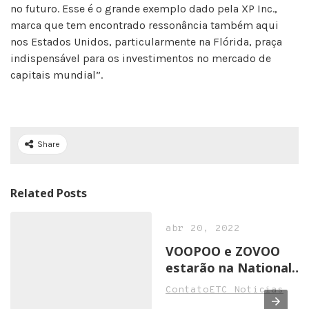
no futuro. Esse é o grande exemplo dado pela XP Inc.,
marca que tem encontrado ressonância também aqui
nos Estados Unidos, particularmente na Flórida, praça
indispensável para os investimentos no mercado de
capitais mundial”.
Share
Related Posts
abr 20, 2022
VOOPOO e ZOVOO
estarão na National
Convenience Show
ContatoETC Noticias
2022 em Birmingham