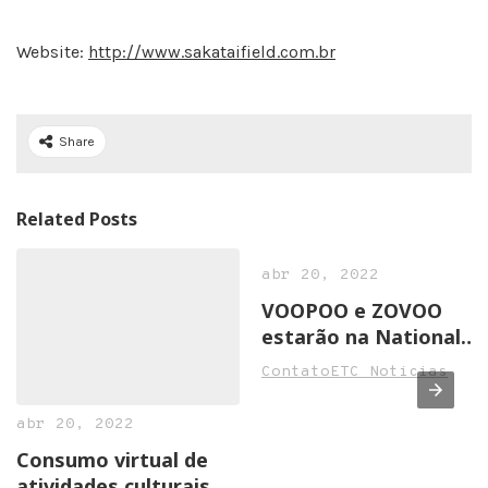
Website:
http://www.sakataifield.com.br
Share
Related Posts
abr 20, 2022
VOOPOO e ZOVOO
estarão na National
Convenience Show
ContatoETC Noticias
2022 em Birmingham
abr 20, 2022
Consumo virtual de
atividades culturais