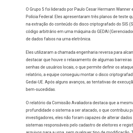
O Grupo 5 foi liderado por Paulo Cesar Hermann Wanner em
Polícia Federal. Eles apresentaram três planos de teste 
na extração do conteúdo do disco criptografado do SIS (
código arbitrário em uma máquina do GEDAI (Gerenciador 
de dados falsos na urna eletrônica.
Eles utilizaram a chamada engenharia reversa para alcanç
destacar que houve o relaxamento de algumas barreiras
senhas de usuários locais, o que permite definir os ataq
relatório, a equipe conseguiu montar o disco criptografa
Gedai-UE. Após alguns avanços, as tentativas de execu
bem-sucedidas.
O relatório da Comissão Avaliadora destaca que a mesma
profundidade o sistema a ser atacado, o que contribuiu pa
investigadores, eles não foram capazes de alterar dados 
sistemas responsáveis pelo cadastro de eleitores e regi
arquivos para a urna, sem qualquer tipo de modificação.