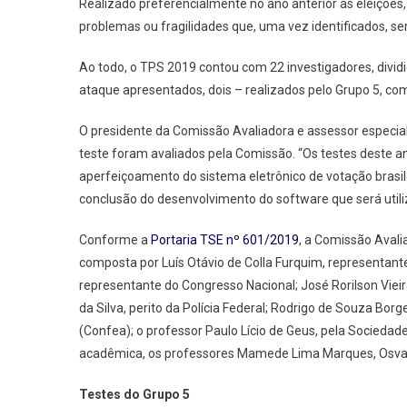
Realizado preferencialmente no ano anterior às eleições, 
problemas ou fragilidades que, uma vez identificados, ser
Ao todo, o TPS 2019 contou com 22 investigadores, dividi
ataque apresentados, dois – realizados pelo Grupo 5, co
O presidente da Comissão Avaliadora e assessor especial 
teste foram avaliados pela Comissão. “Os testes deste a
aperfeiçoamento do sistema eletrônico de votação brasile
conclusão do desenvolvimento do software que será utiliz
Conforme a
Portaria TSE nº 601/2019
, a Comissão Aval
composta por Luís Otávio de Colla Furquim, representante
representante do Congresso Nacional; José Rorilson Viei
da Silva, perito da Polícia Federal; Rodrigo de Souza Bo
(Confea); o professor Paulo Lício de Geus, pela Socieda
acadêmica, os professores Mamede Lima Marques, Osva
Testes do Grupo 5