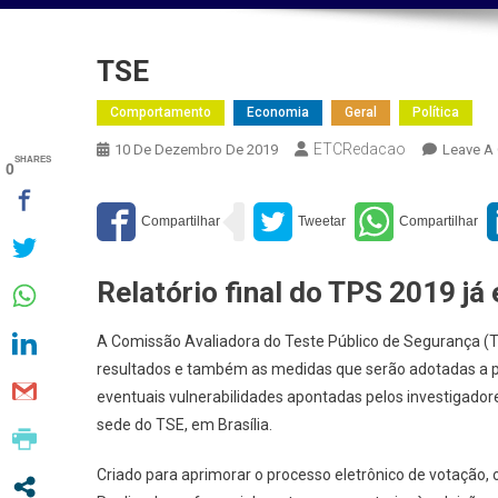
TSE
Comportamento
Economia
Geral
Política
ETCRedacao
10 De Dezembro De 2019
Leave A
SHARES
0
Relatório final do TPS 2019 já
A Comissão Avaliadora do Teste Público de Segurança (TP
resultados e também as medidas que serão adotadas a part
eventuais vulnerabilidades apontadas pelos investigadore
sede do TSE, em Brasília.
Criado para aprimorar o processo eletrônico de votação, 