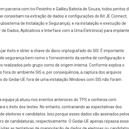
 parceria com Ivo Peixinho e Galileu Batista de Souza, todos peritos 
que consistiam na extração de dados e configurações do Kit JE Connect;
Subsistema de Instalação e Segurança); e na instalação e execução de
de Dados, Aplicativos e Interface com a Urna Eletrônica) para implant
ar êxito e obter a chave do disco criptografado do SIS. É importante
 de segurança bem como o fornecimento da senha de configuração e
ues realizados pelo grupo como de origem interna. Conforme explica o
do fora do ambiente SIS e, por consequência, a captura dos arquivos
ção do Gedai-UE fora de uma instalação Windows com SIS não foram
 equipe já atuou nos eventos anteriores do TPS e conhecia com
ra o êxito dos testes. No entanto, contrariando as expectativas dos
de eleitores e candidatos. Isso porque esses dados são assinados pelo
stro de candidaturas, respectivamente. O Gedai-UE apenas repassa esse
 Todas as tentativas de manipulação de dados de eleitores ou candidato