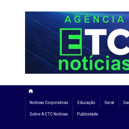
Skip
to
content
Notícias Corporativas
Educação
Geral
Sa
Sobre A ETC Notícias
Publicidade