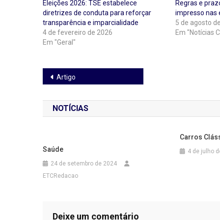
Eleições 2026: TSE estabelece
Regras e praz
diretrizes de conduta para reforçar
impresso nas 
transparência e imparcialidade
5 de agosto d
4 de fevereiro de 2026
Em "Notícias C
Em "Geral"
Navegação
Artigo
de
NOTÍCIAS
Post
Carros Clás
Saúde
4 de julho 
24 de setembro de 2024
ETCRedacao
Deixe um comentário