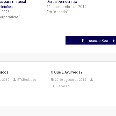
os para material
Dia da Democracia
eleições
11 de setembro de 2019
e 2026
Em "Agenda"
orporativas"
Retrocesso Social
sicos
O Que É Ayurveda?
de 2019
ETCRedacao
20 de agosto de 2019
ETCRedacao