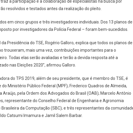
traz a participação e a colaboração de especialistas na busca por
ão resolvidos e testados antes da realização do pleito.
dos em cinco grupos e três investigadores individuais. Dos 13 planos de
mposto por investigadores da Polícia Federal – foram bem-sucedidos.
da Presidência do TSE, Rogério Galloro, explica que todos os planos de
no trouxeram, mais uma vez, contribuições importantes para o
iro. Todas elas serão avaliadas e terão a devida resposta até a
ado nas Eleições 2020”, afirmou Galloro.
iadora do TPS 2019, além de seu presidente, que é membro do TSE, é
 do Ministério Público Federal (MPF); Frederico Quadros de Almeida,
ra Araújo, pela Ordem dos Advogados do Brasil (OAB); Marcelo Antônio
rges, representante do Conselho Federal de Engenharia e Agronomia
de Brasileira da Computação (SBC); e três representantes da comunidad
ldo Catsumi Imamura e Jamil Salem Barbar.