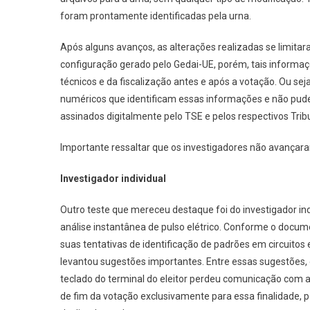
foram prontamente identificadas pela urna.
Após alguns avanços, as alterações realizadas se limit
configuração gerado pelo Gedai-UE, porém, tais informa
técnicos e da fiscalização antes e após a votação. Ou sej
numéricos que identificam essas informações e não pud
assinados digitalmente pelo TSE e pelos respectivos Tribu
Importante ressaltar que os investigadores não avançara
Investigador individual
Outro teste que mereceu destaque foi do investigador ind
análise instantânea de pulso elétrico. Conforme o docu
suas tentativas de identificação de padrões em circuitos e
levantou sugestões importantes. Entre essas sugestões, e
teclado do terminal do eleitor perdeu comunicação com a 
de fim da votação exclusivamente para essa finalidade, 