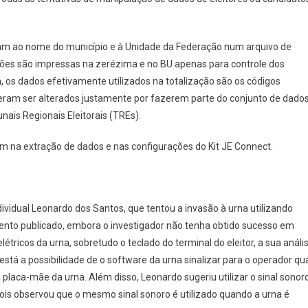
aram ao nome do município e à Unidade da Federação num arquivo de
ções são impressas na zerézima e no BU apenas para controle dos
a, os dados efetivamente utilizados na totalização são os códigos
eram ser alterados justamente por fazerem parte do conjunto de dado
nais Regionais Eleitorais (TREs).
m na extração de dados e nas configurações do Kit JE Connect.
ividual Leonardo dos Santos, que tentou a invasão à urna utilizando
mento publicado, embora o investigador não tenha obtido sucesso em
létricos da urna, sobretudo o teclado do terminal do eleitor, a sua análi
stá a possibilidade de o software da urna sinalizar para o operador qu
placa-mãe da urna. Além disso, Leonardo sugeriu utilizar o sinal sonor
pois observou que o mesmo sinal sonoro é utilizado quando a urna é