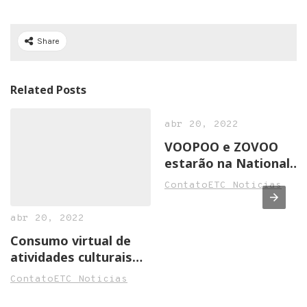
Share
Related Posts
abr 20, 2022
VOOPOO e ZOVOO
estarão na National
Convenience Show
ContatoETC Noticias
2022 em Birmingham
abr 20, 2022
Consumo virtual de
atividades culturais
cresce na pandemia
ContatoETC Noticias