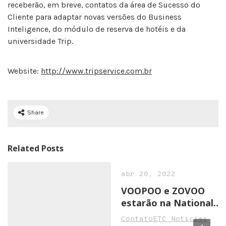
receberão, em breve, contatos da área de Sucesso do
Cliente para adaptar novas versões do Business
Inteligence, do módulo de reserva de hotéis e da
universidade Trip.
Website:
http://www.tripservice.com.br
Share
Related Posts
abr 20, 2022
VOOPOO e ZOVOO
estarão na National
Convenience Show
ContatoETC Noticias