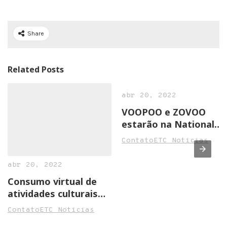
Share
Related Posts
abr 20, 2022
VOOPOO e ZOVOO
estarão na National
Convenience Show
ContatoETC Noticias
2022 em Birmingham
abr 20, 2022
Consumo virtual de
atividades culturais
cresce na pandemia
ContatoETC Noticias