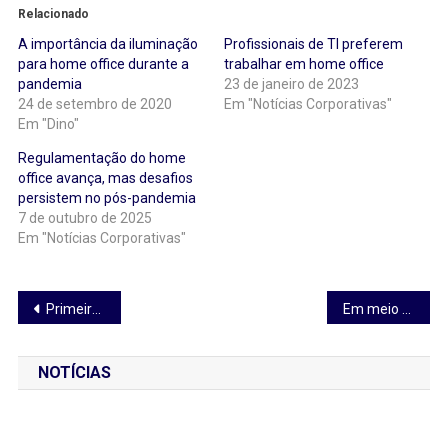
Relacionado
A importância da iluminação
Profissionais de TI preferem
para home office durante a
trabalhar em home office
pandemia
23 de janeiro de 2023
24 de setembro de 2020
Em "Notícias Corporativas"
Em "Dino"
Regulamentação do home
office avança, mas desafios
persistem no pós-pandemia
7 de outubro de 2025
Em "Notícias Corporativas"
Navegação
Primeiro Encontro Internacional de Beleza Virtual apresenta a integração entre educação, empreendedorismo e visagismo
Em meio à pandemia, operadora de saúde figura entre as 10 marcas mais valiosas do Brasil
de
NOTÍCIAS
Post