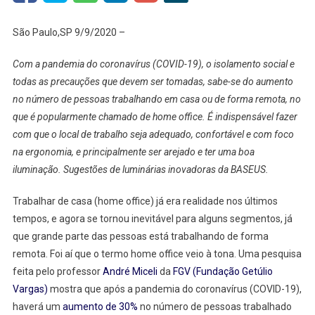
Mais
Apropriada
São Paulo,SP 9/9/2020 –
E
Inovadora
Com a pandemia do coronavírus (COVID-19), o isolamento social e
Para
todas as precauções que devem ser tomadas, sabe-se do aumento
Um
no número de pessoas trabalhando em casa ou de forma remota, no
Escritório
que é popularmente chamado de home office. É indispensável fazer
Home
com que o local de trabalho seja adequado, confortável e com foco
Office?
na ergonomia, e principalmente ser arejado e ter uma boa
iluminação. Sugestões de luminárias inovadoras da BASEUS.
Trabalhar de casa (home office) já era realidade nos últimos
tempos, e agora se tornou inevitável para alguns segmentos, já
que grande parte das pessoas está trabalhando de forma
remota. Foi aí que o termo home office veio à tona. Uma pesquisa
feita pelo professor
André Miceli
da
FGV (Fundação Getúlio
Vargas)
mostra que após a pandemia do coronavírus (COVID-19),
haverá um
aumento de 30%
no número de pessoas trabalhado