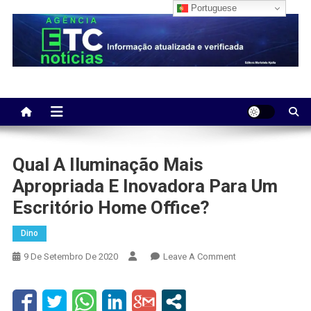
Skip
Portuguese
to
content
Qual A Iluminação Mais
Apropriada E Inovadora Para Um
Escritório Home Office?
Dino
On
9 De Setembro De 2020
Leave A Comment
Qual
A
Iluminação