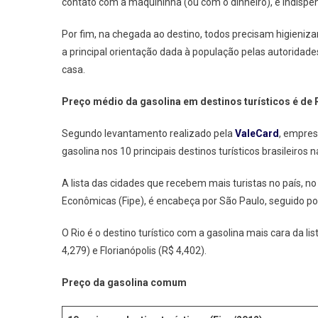
contato com a maquininha (ou com o dinheiro), é indispe
Por fim, na chegada ao destino, todos precisam higieniz
a principal orientação dada à população pelas autoridad
casa.
Preço médio da gasolina em destinos turísticos é de 
Segundo levantamento realizado pela
ValeCard
, empres
gasolina nos 10 principais destinos turísticos brasileiro
A lista das cidades que recebem mais turistas no país, n
Econômicas (Fipe), é encabeça por São Paulo, seguido por
O Rio é o destino turístico com a gasolina mais cara da l
4,279) e Florianópolis (R$ 4,402).
Preço da gasolina comum