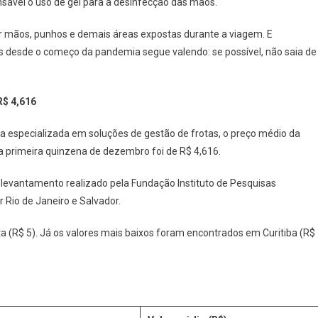
nsável o uso de gel para a desinfecção das mãos.
ar mãos, punhos e demais áreas expostas durante a viagem. E
es desde o começo da pandemia segue valendo: se possível, não saia de
R$ 4,616
a especializada em soluções de gestão de frotas, o preço médio da
s na primeira quinzena de dezembro foi de R$ 4,616.
o levantamento realizado pela Fundação Instituto de Pesquisas
 Rio de Janeiro e Salvador.
ista (R$ 5). Já os valores mais baixos foram encontrados em Curitiba (R$