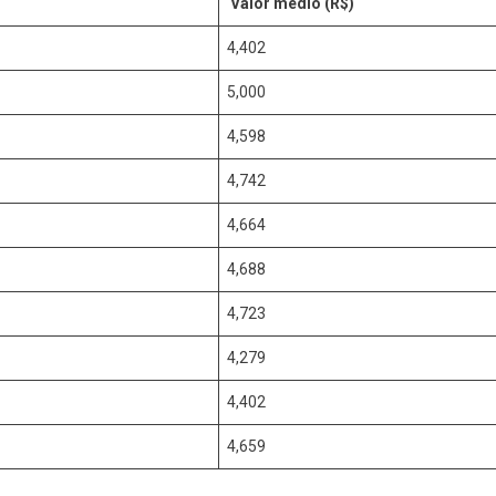
Valor médio (R$)
4,402
5,000
4,598
4,742
4,664
4,688
4,723
4,279
4,402
4,659