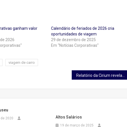
rativas ganham valor
Calendário de feriados de 2026 cria
oportunidades de viagem
 de 2026
29 de dezembro de 2025
orporativas"
Em "Notícias Corporativas"
viagem de carro
Relatório da Cirium revela: 21 anos de crescimento no tráfego de passageiros das companhias aéreas dizimados em 2020 Cirium Report Reveals
useu
Altos Salários
o de 2020
19 de março de 2025