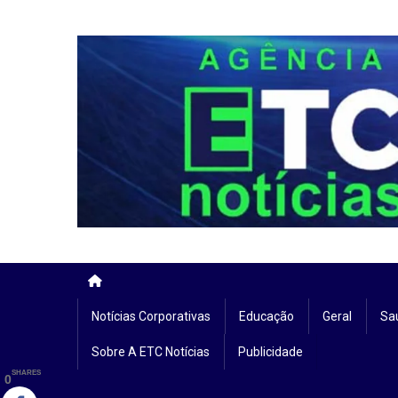
Skip
to
content
Notícias Corporativas
Educação
Geral
Sa
Sobre A ETC Notícias
Publicidade
SHARES
0