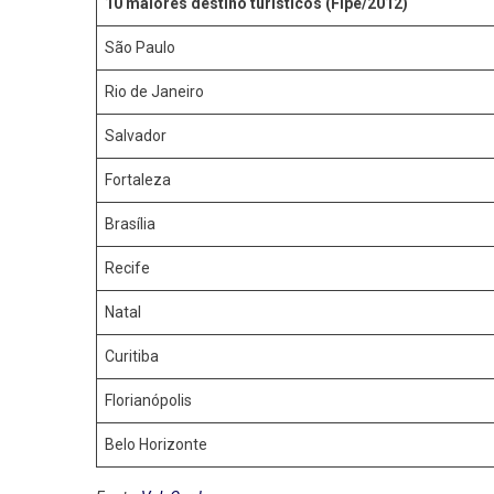
10 maiores d
estino
turísticos (Fipe/2012)
São Paulo
Rio de Janeiro
Salvador
Fortaleza
Brasília
Recife
Natal
Curitiba
Florianópolis
Belo Horizonte