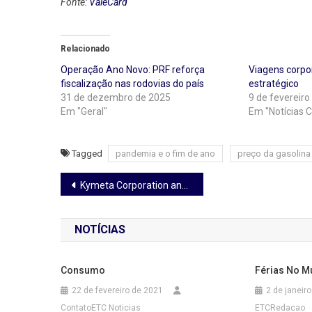
Fonte:
ValeCard
Relacionado
Operação Ano Novo: PRF reforça
Viagens corpo
fiscalização nas rodovias do país
estratégico
31 de dezembro de 2025
9 de fevereiro
Em "Geral"
Em "Notícias C
Tagged
pandemia e o fim de ano
preço da gasolina
Navegação
Kymeta Corporation anuncia investimento de capital de US$ 30 milhões pela Hanwha Systems para respaldar conectividade móvel salélite-celular global
de
NOTÍCIAS
Post
Consumo
Férias No M
22 de fevereiro de 2021
2 de janeir
ContatoETC Noticias
ETCRedacao