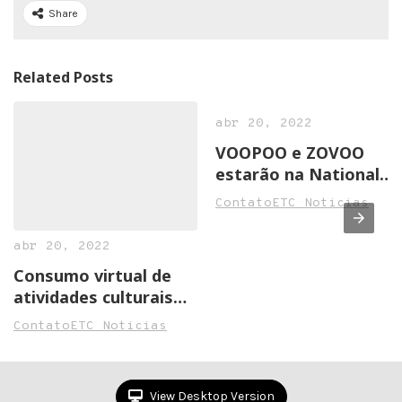
Share
Related Posts
abr 20, 2022
VOOPOO e ZOVOO
estarão na National
Convenience Show
ContatoETC Noticias
2022 em Birmingham
abr 20, 2022
Consumo virtual de
atividades culturais
cresce na pandemia
ContatoETC Noticias
View Desktop Version