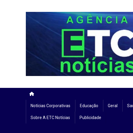
Skip
to
content
Notícias Corporativas
Educação
Geral
Sa
Sobre A ETC Notícias
Publicidade