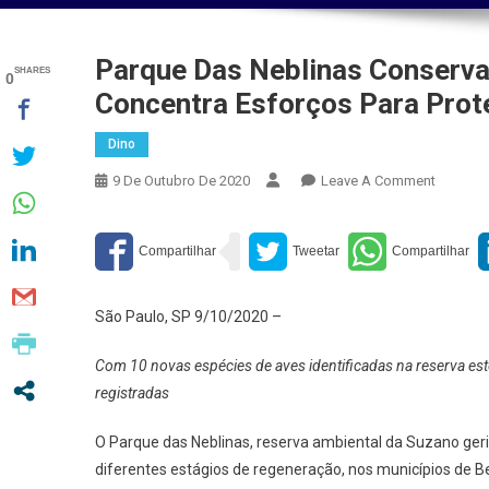
Parque Das Neblinas Conserva 
SHARES
0
Concentra Esforços Para Prot
Dino
On
9 De Outubro De 2020
Leave A Comment
Parque
Das
Neblina
Conserv
7
São Paulo, SP 9/10/2020 –
Mil
Hectare
Com 10 novas espécies de aves identificadas na reserva este
De
registradas
Mata
Atlântic
O Parque das Neblinas, reserva ambiental da Suzano geri
E
diferentes estágios de regeneração, nos municípios de B
Concent