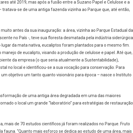
ctares até 2019, mas após a fusão entre a Suzano Papel e Celulose e a
s
 – tratava-se de uma antiga fazenda vizinha ao Parque que, até então,
o
 muito antes da sua inauguração: a área, vizinha ao Parque Estadual da
ente no País -, teve sua floresta desmatada pela indústria siderúrgica
 lugar da mata nativa, eucaliptos foram plantados para o mesmo fim.
 manejo de eucalipto, visando a produção de celulose e papel. Até que,
iente da empresa (o que seria atualmente a Sustentabilidade),
tal no local e identificou-se a sua vocação para conservação. Para
um objetivo um tanto quanto visionário para época – nasce o Instituto
ransformação de uma antiga área degradada em uma das maiores
tornado o local um grande “laboratório” para estratégias de restauração
a, mais de 70 estudos científicos já foram realizados no Parque. Fruto
 da fauna. “Quanto mais esforço se dedica ao estudo de uma área, mais