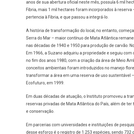
anos de sua abertura oficial neste mês, possuía 6 mil he
Esforço
Fibria, mais 1 mil hectares foram incorporados à reserva
Para
pertencia à Fibria, e que passou a integrá-lo.
Proteçã
À
A história de transformação do local, no entanto, começa
Fauna
Serra do Mar – maior contínuo de Mata Atlântica remanesc
nas décadas de 1940 e 1950 para produção de carvão. No
Em 1966, a Suzano adquiriu a propriedade e seguiu com o
no fim dos anos 1980, com a criação da área de Meio Amb
conceitos ambientais foram introduzidos no manejo flores
transformar a área em uma reserva de uso sustentável – 
Ecofuturo, em 1999.
Em duas décadas de atuação, o Instituto promoveu a t
reservas privadas de Mata Atlântica do País, além de ter 
e conservação.
Em parcerias com universidades e instituições de pesquis
desse esforço é o registro de 1.253 espécies, sendo 732