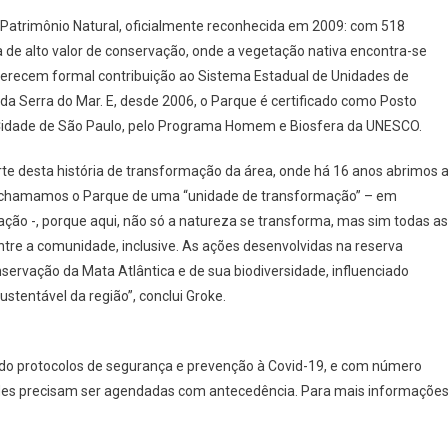
 Patrimônio Natural, oficialmente reconhecida em 2009: com 518
 de alto valor de conservação, onde a vegetação nativa encontra-se
ferecem formal contribuição ao Sistema Estadual de Unidades de
da Serra do Mar. E, desde 2006, o Parque é certificado como Posto
Cidade de São Paulo, pelo Programa Homem e Biosfera da UNESCO.
e desta história de transformação da área, onde há 16 anos abrimos 
e, chamamos o Parque de uma “unidade de transformação” – em
ação -, porque aqui, não só a natureza se transforma, mas sim todas as
entre a comunidade, inclusive. As ações desenvolvidas na reserva
ervação da Mata Atlântica e de sua biodiversidade, influenciado
stentável da região”, conclui Groke.
indo protocolos de segurança e prevenção à Covid-19, e com número
dades precisam ser agendadas com antecedência. Para mais informações