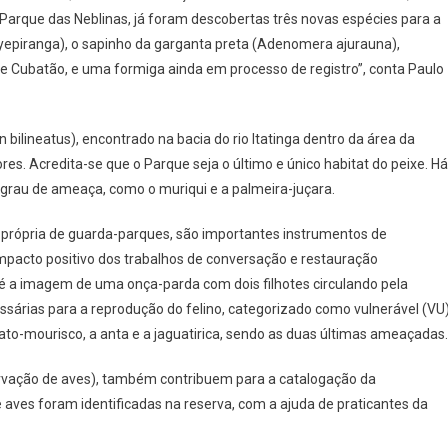
 Parque das Neblinas, já foram descobertas três novas espécies para a
 yepiranga), o sapinho da garganta preta (Adenomera ajurauna),
e Cubatão, e uma formiga ainda em processo de registro”, conta Paulo
bilineatus), encontrado na bacia do rio Itatinga dentro da área da
es. Acredita-se que o Parque seja o último e único habitat do peixe. Há
 grau de ameaça, como o muriqui e a palmeira-juçara.
 própria de guarda-parques, são importantes instrumentos de
pacto positivo dos trabalhos de conversação e restauração
 é a imagem de uma onça-parda com dois filhotes circulando pela
ssárias para a reprodução do felino, categorizado como vulnerável (VU)
ato-mourisco, a anta e a jaguatirica, sendo as duas últimas ameaçadas.
rvação de aves), também contribuem para a catalogação da
 aves foram identificadas na reserva, com a ajuda de praticantes da