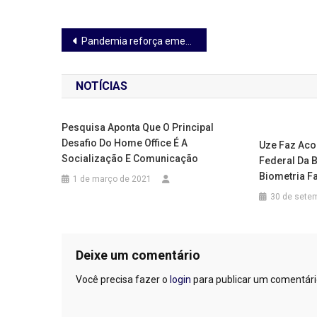
Navegação
Pandemia reforça emergência por negócios mais sustentáveis
de
NOTÍCIAS
Post
Pesquisa Aponta Que O Principal
Desafio Do Home Office É A
Uze Faz Aco
Socialização E Comunicação
Federal Da 
Biometria Fa
1 de março de 2021
30 de sete
Deixe um comentário
Você precisa fazer o
login
para publicar um comentári