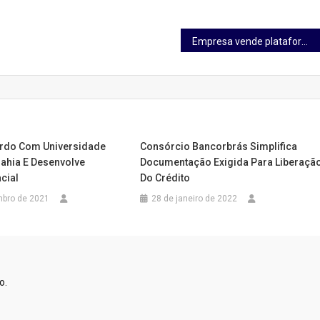
Empresa vende plataforma de gestão logística para Magazine Luiza
rdo Com Universidade
Consórcio Bancorbrás Simplifica
Bahia E Desenvolve
Documentação Exigida Para Liberaçã
cial
Do Crédito
mbro de 2021
28 de janeiro de 2022
o.