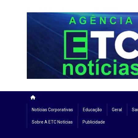
Skip
to
content
Notícias Corporativas
Educação
Geral
Sa
Sobre A ETC Notícias
Publicidade