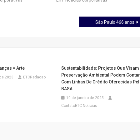
orporativas"
Em "Notícias Corporativas"
São Paulo 466 anos
anças = Arte
Sustentabilidade: Projetos Que Visam
Preservação Ambiental Podem Conta
 de 2023
ETCRedacao
Com Linhas De Crédito Oferecidas Pe
BASA
10 de janeiro de 2025
ContatoETC Noticias