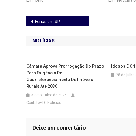
Em "Dino"
Em "Notícias C
Navegação
Férias em SP
de
NOTÍCIAS
Post
Câmara Aprova Prorrogação Do Prazo
Idosos E Cri
Para Exigência De
28 de julho
Georreferenciamento De Imóveis
Rurais Até 2030
5 de outubro de 2025
ContatoETC Noticias
Deixe um comentário