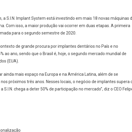
e, a S.I.N. Implant System está investindo em mais 18 novas máquinas 
ha. Com isso, a maior produção vai ocorrer em duas etapas. A primeira
amada para o segundo semestre de 2020.
contexto de grande procura por implantes dentários no País e no
 ao ano, sendo que o Brasil é, hoje, o segundo mercado mundial de
dos (EUA).
tar ainda mais espaço na Europa e na América Latina, além de se
nos próximos três anos. Nesses locais, o negócio de implantes supera 
a S.I.N. chega a deter 50% de participação no mercado”, diz o CEO Felip
ionalização