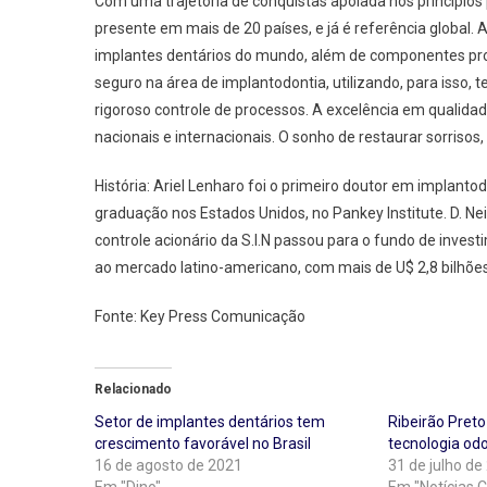
Com uma trajetória de conquistas apoiada nos princípios p
presente em mais de 20 países, e já é referência global
implantes dentários do mundo, além de componentes pro
seguro na área de implantodontia, utilizando, para isso
rigoroso controle de processos. A excelência em qualida
nacionais e internacionais. O sonho de restaurar sorrisos, 
História: Ariel Lenharo foi o primeiro doutor em implant
graduação nos Estados Unidos, no Pankey Institute. D. N
controle acionário da S.I.N passou para o fundo de invest
ao mercado latino-americano, com mais de U$ 2,8 bilhõe
Fonte: Key Press Comunicação
Relacionado
Setor de implantes dentários tem
Ribeirão Preto
crescimento favorável no Brasil
tecnologia od
16 de agosto de 2021
31 de julho de