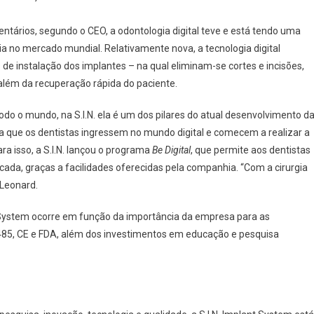
tários, segundo o CEO, a odontologia digital teve e está tendo uma
tia no mercado mundial. Relativamente nova, a tecnologia digital
 de instalação dos implantes – na qual eliminam-se cortes e incisões,
além da recuperação rápida do paciente.
odo o mundo, na S.I.N. ela é um dos pilares do atual desenvolvimento d
ra que os dentistas ingressem no mundo digital e comecem a realizar a
ra isso, a S.I.N. lançou o programa
Be Digital
, que permite aos dentistas
icada, graças a facilidades oferecidas pela companhia. “Com a cirurgia
 Leonard.
 System ocorre em função da importância da empresa para as
13485, CE e FDA, além dos investimentos em educação e pesquisa