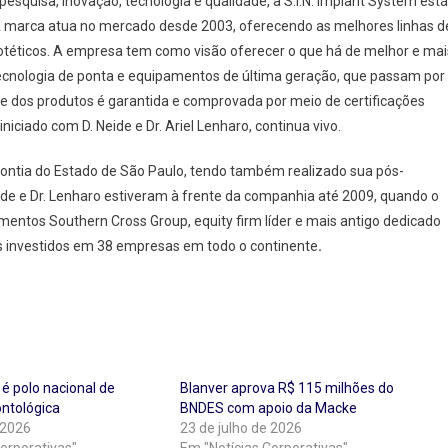
esquisa, inovação, tecnologia e qualidade, a S.I.N. Implant System está
. A marca atua no mercado desde 2003, oferecendo as melhores linhas d
téticos. A empresa tem como visão oferecer o que há de melhor e mai
, tecnologia de ponta e equipamentos de última geração, que passam por
de dos produtos é garantida e comprovada por meio de certificações
iniciado com D. Neide e Dr. Ariel Lenharo, continua vivo.
odontia do Estado de São Paulo, tendo também realizado sua pós-
eide e Dr. Lenharo estiveram à frente da companhia até 2009, quando o
imentos Southern Cross Group, equity firm líder e mais antigo dedicado
s investidos em 38 empresas em todo o continente
.
 é polo nacional de
Blanver aprova R$ 115 milhões do
ontológica
BNDES com apoio da Macke
 2026
23 de julho de 2026