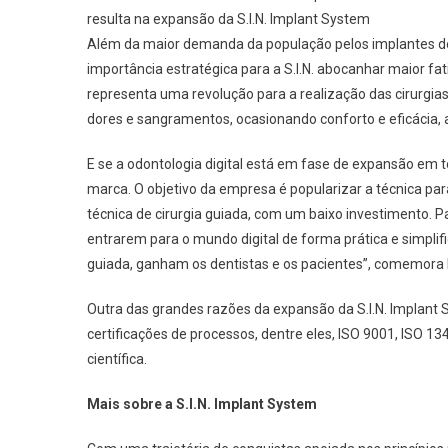
resulta na expansão da S.I.N. Implant System
Além da maior demanda da população pelos implantes den
importância estratégica para a S.I.N. abocanhar maior fa
representa uma revolução para a realização das cirurgias
dores e sangramentos, ocasionando conforto e eficácia, 
E se a odontologia digital está em fase de expansão em t
marca. O objetivo da empresa é popularizar a técnica pa
técnica de cirurgia guiada, com um baixo investimento. Pa
entrarem para o mundo digital de forma prática e simplif
guiada, ganham os dentistas e os pacientes”, comemora
Outra das grandes razões da expansão da S.I.N. Implant
certificações de processos, dentre eles, ISO 9001, ISO 
científica.
Mais sobre a S.I.N. Implant System