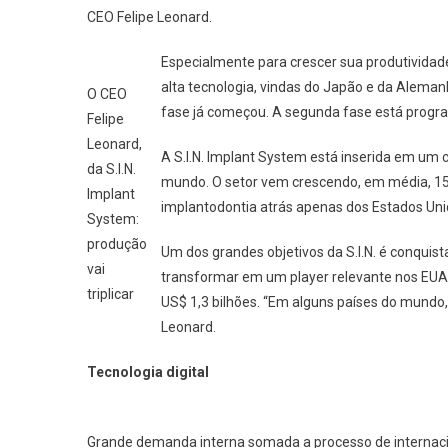
CEO Felipe Leonard.
Especialmente para crescer sua produtividad
alta tecnologia, vindas do Japão e da Aleman
O CEO
fase já começou. A segunda fase está progr
Felipe
Leonard,
A S.I.N. Implant System está inserida em um 
da S.I.N.
mundo. O setor vem crescendo, em média, 15%
Implant
implantodontia atrás apenas dos Estados Uni
System:
produção
Um dos grandes objetivos da S.I.N. é conquis
vai
transformar em um player relevante nos EUA 
triplicar
US$ 1,3 bilhões. “Em alguns países do mundo, 
Leonard.
Tecnologia digital
Grande demanda interna somada a processo de internac