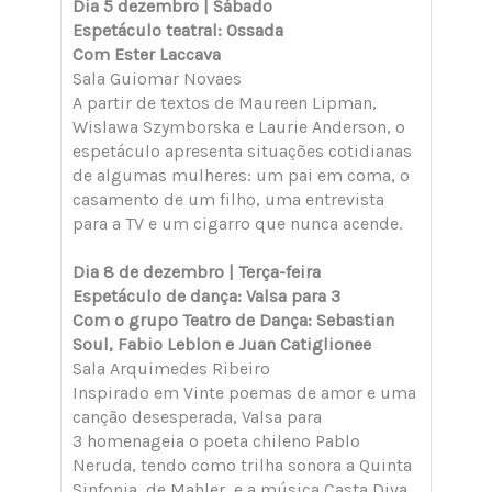
Dia 5 dezembro | Sábado
Espetáculo teatral: Ossada
Com Ester Laccava
Sala Guiomar Novaes
A partir de textos de Maureen Lipman,
Wislawa Szymborska e Laurie Anderson, o
espetáculo apresenta situações cotidianas
de algumas mulheres: um pai em coma, o
casamento de um filho, uma entrevista
para a TV e um cigarro que nunca acende.
Dia 8 de dezembro | Terça-feira
Espetáculo de dança: Valsa para 3
Com o grupo Teatro de Dança: Sebastian
Soul, Fabio Leblon e Juan Catiglionee
Sala Arquimedes Ribeiro
Inspirado em Vinte poemas de amor e uma
canção desesperada, Valsa para
3 homenageia o poeta chileno Pablo
Neruda, tendo como trilha sonora a Quinta
Sinfonia, de Mahler, e a música Casta Diva,