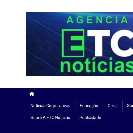
Skip
to
content
Notícias Corporativas
Educação
Geral
Sa
Sobre A ETC Notícias
Publicidade