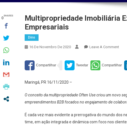
Multipropriedade Imobiliária
SHARES
0
Empresariais
Dino
On
16 De Novembro De 2020
Leave A Comment
Mult
Imobi
Expa
Com
Foc
Maringá, PR 16/11/2020 –
Em
Solu
O conceito da multipropriedade Often Use criou um novo se
Empr
empreendimentos B2B focados no engajamento de colabora
É cada vez mais evidente a prerrogativa do mundo dos n
time, em ação integrada e dinâmica com foco nos cliente