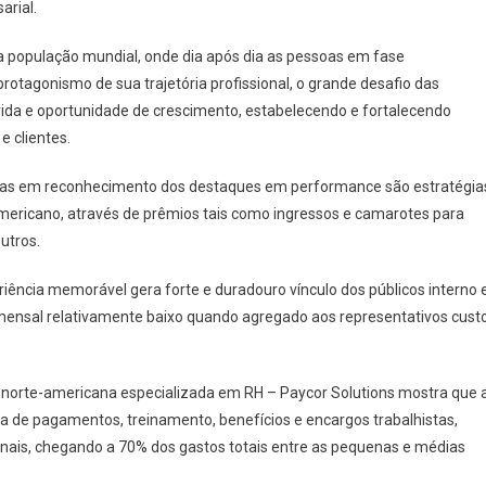
rial.
a população mundial, onde dia após dia as pessoas em fase
otagonismo de sua trajetória profissional, o grande desafio das
 vida e oportunidade de crescimento, estabelecendo e fortalecendo
e clientes.
ocadas em reconhecimento dos destaques em performance são estratégia
ricano, através de prêmios tais como ingressos e camarotes para
outros.
ência memorável gera forte e duradouro vínculo dos públicos interno 
mensal relativamente baixo quando agregado aos representativos cust
 norte-americana especializada em RH – Paycor Solutions mostra que 
ha de pagamentos, treinamento, benefícios e encargos trabalhistas,
onais, chegando a 70% dos gastos totais entre as pequenas e médias