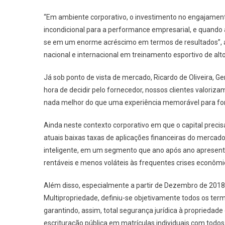
“Em ambiente corporativo, o investimento no engajamen
incondicional para a performance empresarial, e quando 
se em um enorme acréscimo em termos de resultados”, afi
nacional e internacional em treinamento esportivo de alt
Já sob ponto de vista de mercado, Ricardo de Oliveira, G
hora de decidir pelo fornecedor, nossos clientes valori
nada melhor do que uma experiência memorável para forta
Ainda neste contexto corporativo em que o capital preci
atuais baixas taxas de aplicações financeiras do mercad
inteligente, em um segmento que ano após ano apresenta 
rentáveis e menos voláteis às frequentes crises econômi
Além disso, especialmente a partir de Dezembro de 2018
Multipropriedade, definiu-se objetivamente todos os ter
garantindo, assim, total segurança jurídica à propriedade e
escrituração pública em matrículas individuais com todos 