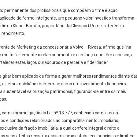
to permanente dos profissionais que compõem o time é ação
aplicado de forma inteligente, um pequeno valor investido transforma-
rma Kleber Barbão, proprietário da Clinisport Prime, referência
o rendimento.
erente de Marketing da concessionária Volvo – Rivesa, afirma que “na
zam muito fortemente o relacionamento e confiança que têm conosco, e
lecer estes laços duradouros de parceria e fidelidade.”
sa girar bem aplicado de forma a gerar melhores rendimentos diante da
o, o setor imobiliário mantém-se como um investimento financeiro
sustentável valorização patrimonial, figurando-se entre os mais
cas.
, com a promulgação da Lei nº 13.777, conhecida como Lei da
mos e condições relacionados ao compartilhamento imobiliário,
xclusiva da fração imobiliária, a qual confere integral direito a
os seus efeitos registrais, assim como estabelece princípios e limites