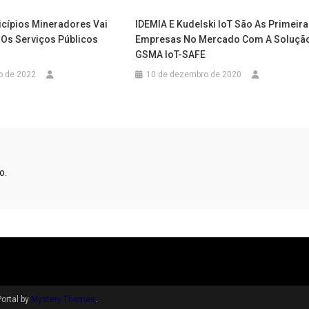
cípios Mineradores Vai
IDEMIA E Kudelski IoT São As Primeir
Os Serviços Públicos
Empresas No Mercado Com A Soluçã
GSMA IoT-SAFE
o de 2022
10 de dezembro de 2020
o.
ortal by
Mystery Themes
.