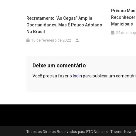
Prêmio Muni
Reconhecer 
Recrutamento “às Cegas” Amplia
Municipais
Oportunidades, Mas É Pouco Adotado
No Brasil
24 de març
18 de fevereiro de 2022
Deixe um comentário
Você precisa fazer o
login
para publicar um comentári
Todos os Direitos Reservados para ETC Notícias
|
Theme: News P