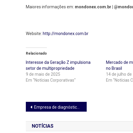
Maiores informações em:
mondonex.com.br | @mondon
Website:
http://mondonex.com.br
Relacionado
Interesse da Geração Z impulsiona
Mercado de mu
setor de multipropriedade
no Brasil
9 de maio de 2025
14 de julho de
Em "Notícias Corporativas"
Em "Notícias C
Navegação
Empresa de diagnósticos registra crescimento além das expectativas e lança novos produtos
de
NOTÍCIAS
Post