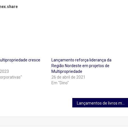
ex.share
ltipropriedade cresce
Lançamento reforça liderança da
Região Nordeste em projetos de
 2023
Multipropriedade
orporativas"
26 de abril de 2021
Em "Dino"
Lançamentos de livros marcam o 1º Simpósio Internacional de Direito Médico e da Saúde