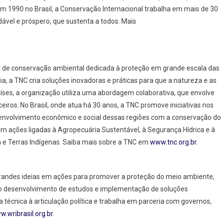
m 1990 no Brasil, a Conservação Internacional trabalha em mais de 30
ável e próspero, que sustenta a todos. Mais
 de conservação ambiental dedicada à proteção em grande escala das
ia, a TNC cria soluções inovadoras e práticas para que a natureza e as
ses, a organização utiliza uma abordagem colaborativa, que envolve
eiros. No Brasil, onde atua há 30 anos, a TNC promove iniciativas nos
esenvolvimento econômico e social dessas regiões com a conservação d
m ações ligadas à Agropecuária Sustentável, à Segurança Hídrica e à
ca e Terras Indígenas. Saiba mais sobre a TNC em
www.tnc.org.br
.
 grandes ideias em ações para promover a proteção do meio ambiente,
 desenvolvimento de estudos e implementação de soluções
a técnica à articulação política e trabalha em parceria com governos,
.wribrasil.org.br
.