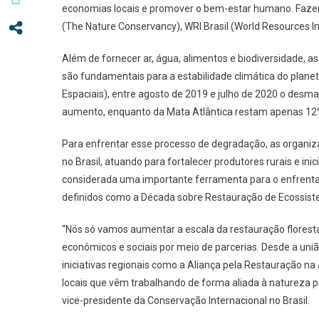
economias locais e promover o bem-estar humano. Fazem p
(The Nature Conservancy), WRI Brasil (World Resources In
Além de fornecer ar, água, alimentos e biodiversidade, a
são fundamentais para a estabilidade climática do plane
Espaciais), entre agosto de 2019 e julho de 2020 o de
aumento, enquanto da Mata Atlântica restam apenas 1
Para enfrentar esse processo de degradação, as organiza
no Brasil, atuando para fortalecer produtores rurais e ini
considerada uma importante ferramenta para o enfrent
definidos como a Década sobre Restauração de Ecossist
“Nós só vamos aumentar a escala da restauração florestal
econômicos e sociais por meio de parcerias. Desde a uniã
iniciativas regionais como a Aliança pela Restauração na
locais que vêm trabalhando de forma aliada à natureza p
vice-presidente da Conservação Internacional no Brasil.