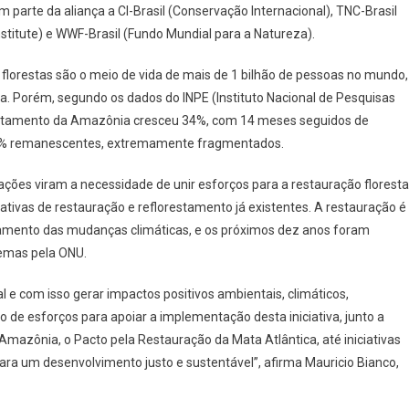
arte da aliança a CI-Brasil (Conservação Internacional), TNC-Brasil
stitute) e WWF-Brasil (Fundo Mundial para a Natureza).
s florestas são o meio de vida de mais de 1 bilhão de pessoas no mundo,
ta. Porém, segundo os dados do INPE (Instituto Nacional de Pesquisas
smatamento da Amazônia cresceu 34%, com 14 meses seguidos de
2% remanescentes, extremamente fragmentados.
ções viram a necessidade de unir esforços para a restauração floresta
ciativas de restauração e reflorestamento já existentes. A restauração é
amento das mudanças climáticas, e os próximos dez anos foram
emas pela ONU.
 e com isso gerar impactos positivos ambientais, climáticos,
o de esforços para apoiar a implementação desta iniciativa, junto a
 Amazônia, o Pacto pela Restauração da Mata Atlântica, até iniciativas
ara um desenvolvimento justo e sustentável”, afirma Mauricio Bianco,