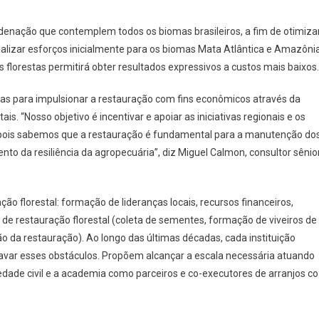
denação que contemplem todos os biomas brasileiros, a fim de otimiza
analizar esforços inicialmente para os biomas Mata Atlântica e Amazônia
 florestas permitirá obter resultados expressivos a custos mais baixos.
s para impulsionar a restauração com fins econômicos através da
ais. “Nosso objetivo é incentivar e apoiar as iniciativas regionais e os
 pois sabemos que a restauração é fundamental para a manutenção do
o da resiliência da agropecuária”, diz Miguel Calmon, consultor sênio
ão florestal: formação de lideranças locais, recursos financeiros,
ia de restauração florestal (coleta de sementes, formação de viveiros de
 da restauração). Ao longo das últimas décadas, cada instituição
travar esses obstáculos. Propõem alcançar a escala necessária atuando
iedade civil e a academia como parceiros e co-executores de arranjos co