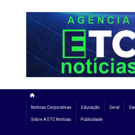
Skip
to
content
Notícias Corporativas
Educação
Geral
Sa
Sobre A ETC Notícias
Publicidade