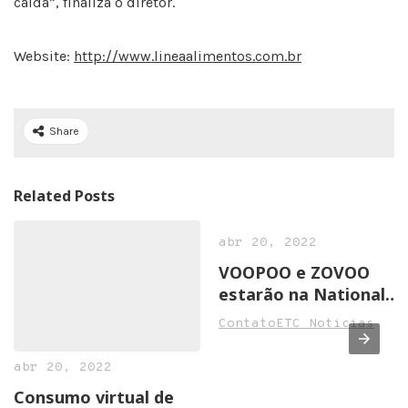
calda”, finaliza o diretor.
Website:
http://www.lineaalimentos.com.br
Share
Related Posts
abr 20, 2022
VOOPOO e ZOVOO
estarão na National
Convenience Show
ContatoETC Noticias
2022 em Birmingham
abr 20, 2022
Consumo virtual de