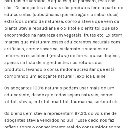
naturais de verdade, e aqueles que parecem, mas não
são. “Os adoçantes naturais são produtos feito a partir de
edulcorantes (substâncias que entregam o sabor doce)
extraídos direto da natureza, como a stevia que vem da
planta Stevia rebaudiana e o xilitol e o eritritol que são
encontrados na natureza em vegetais, frutas etc. Existem
marcas que misturam esses edulcorantes naturais com
artificiais, como: sacarina, ciclamato e sucralose e
informam esse blend (mistura) de forma quase ilegível,
apenas na lista de ingredientes nos rótulos dos
produtos, levando o consumidor a acreditar que está
comprando um adoçante natural”, explica Elaine.
Os adoçantes 100% naturais podem usar mais de um
edulcorante, desde que todos sejam naturais, como:
xilitol, stevia, eritritol, maltitol, taumatina, sorbitol etc.
Os blends em stevia representam 67,3% do volume de
adoçantes stevia vendidos no Sul. “Esse dado nos faz
refletir sobre o conhecimento real do consumidor sobre