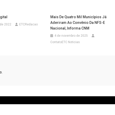
gital
Mais De Quatro Mil Municípios Já
Aderiram Ao Convênio Da NFS-E
 de 2022
ETCRedacao
Nacional, Informa CNM
4 de novembro de 2025
ContatoETC Noticias
o.