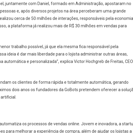
l, juntamente com Daniel, formado em Administração, apostaram no
 de pessoas e, após diversos projetos na área perceberam uma grande
realizou cerca de 50 milhões de interações, responsáveis pela economi
disso, a plataforma já realizou mais de R$ 30 milhões em vendas para
menor trabalho possível, já que ela mesma fica responsável pela
ssa ideia é dar mais liberdade para o lojista administrar outras áreas,
a automática e personalizada”, explica Victor Hochgreb de Freitas, CEO
endam os clientes de forma rápida e totalmente automática, gerando
ximos dois anos os fundadores da GoBots pretendem oferecer a soluç
rtificial.
 automatiza os processos de vendas online. Jovem e inovadora, a start
es para melhorar a experiência de compra, além de ajudar os lojistas a