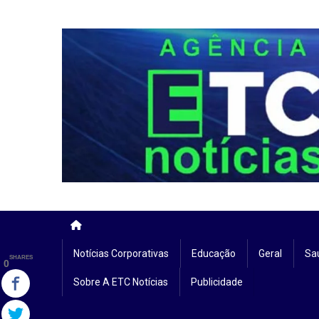
Skip
to
content
Notícias Corporativas
Educação
Geral
Sa
SHARES
0
Sobre A ETC Notícias
Publicidade