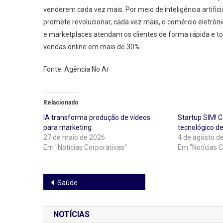
venderem cada vez mais. Por meio de inteligência artific
promete revolucionar, cada vez mais, o comércio eletrôn
e marketplaces atendam os clientes de forma rápida e t
vendas online em mais de 30%.
Fonte: Agência No Ar
Relacionado
IA transforma produção de vídeos
Startup SIM! C
para marketing
tecnológico d
27 de maio de 2026
4 de agosto d
Em "Notícias Corporativas"
Em "Notícias C
Navegação
Saúde
de
NOTÍCIAS
Post