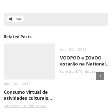
Share
Related Posts
abr 20, 2022
VOOPOO e ZOVOO
estarão na National
Convenience Show
ContatoETC Noticias
2022 em Birmingham
abr 20, 2022
Consumo virtual de
atividades culturais
cresce na pandemia
ContatoETC Noticias