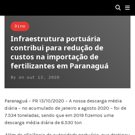
Dino
Infraestrutura portuária
contribui para redução de
custos na importação de
fertilizantes em Paranaguá
By
on
out 13, 2020
Paranaguá – PR 13/10/2020 – A nossa descarga média
diária – no acumulado de janeiro a agosto 2020 – foi de
7.534 toneladas, sendo que em 2019 fizemos uma
descarga média diária de 6.530 ton
Além da eficiência da autoridade portuária, que destinou