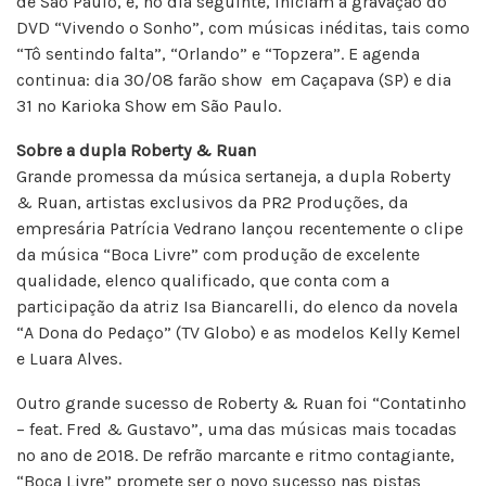
de São Paulo, e, no dia seguinte, iniciam a gravação do
DVD “Vivendo o Sonho”, com músicas inéditas, tais como
“Tô sentindo falta”, “Orlando” e “Topzera”. E agenda
continua: dia 30/08 farão show em Caçapava (SP) e dia
31 no Karioka Show em São Paulo.
Sobre a dupla Roberty & Ruan
Grande promessa da música sertaneja, a dupla Roberty
& Ruan, artistas exclusivos da PR2 Produções, da
empresária Patrícia Vedrano lançou recentemente o clipe
da música “Boca Livre” com produção de excelente
qualidade, elenco qualificado, que conta com a
participação da atriz Isa Biancarelli, do elenco da novela
“A Dona do Pedaço” (TV Globo) e as modelos Kelly Kemel
e Luara Alves.
Outro grande sucesso de Roberty & Ruan foi “Contatinho
– feat. Fred & Gustavo”, uma das músicas mais tocadas
no ano de 2018. De refrão marcante e ritmo contagiante,
“Boca Livre” promete ser o novo sucesso nas pistas