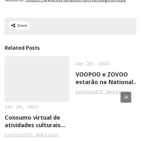
Share
Related Posts
abr 20, 2022
VOOPOO e ZOVOO
estarão na National
Convenience Show
ContatoETC Noticias
2022 em Birmingham
abr 20, 2022
Consumo virtual de
atividades culturais
cresce na pandemia
ContatoETC Noticias