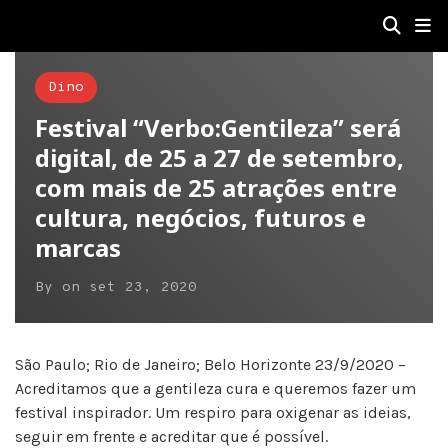
Dino
Festival “Verbo:Gentileza” será
digital, de 25 a 27 de setembro,
com mais de 25 atrações entre
cultura, negócios, futuros e
marcas
By
on
set 23, 2020
São Paulo; Rio de Janeiro; Belo Horizonte 23/9/2020 –
Acreditamos que a gentileza cura e queremos fazer um
festival inspirador. Um respiro para oxigenar as ideias,
seguir em frente e acreditar que é possível.