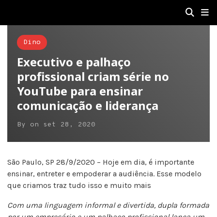
Dino
Executivo e palhaço
profissional criam série no
YouTube para ensinar
comunicação e liderança
By
on
set 28, 2020
São Paulo, SP 28/9/2020 – Hoje em dia, é importante
ensinar, entreter e empoderar a audiência. Esse modelo
que criamos traz tudo isso e muito mais
Com uma linguagem informal e divertida, dupla formada
por um empresário e um palhaço profissional lança um