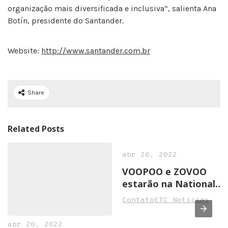
organização mais diversificada e inclusiva”, salienta Ana
Botín, presidente do Santander.
Website:
http://www.santander.com.br
Share
Related Posts
abr 20, 2022
VOOPOO e ZOVOO
estarão na National
Convenience Show
ContatoETC Noticias
2022 em Birmingham
abr 20, 2022