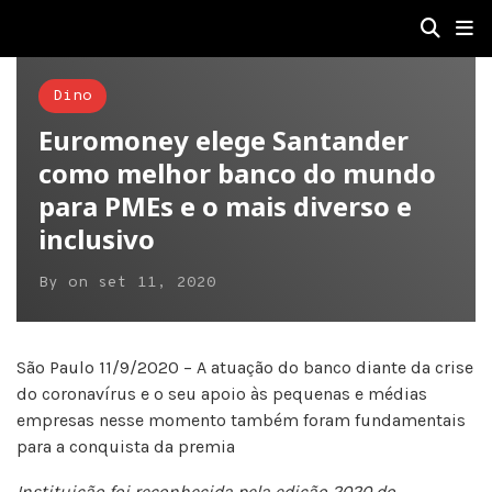
Dino
Euromoney elege Santander
como melhor banco do mundo
para PMEs e o mais diverso e
inclusivo
By
on
set 11, 2020
São Paulo 11/9/2020 – A atuação do banco diante da crise
do coronavírus e o seu apoio às pequenas e médias
empresas nesse momento também foram fundamentais
para a conquista da premia
Instituição foi reconhecida pela edição 2020 do