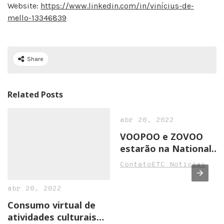
Website:
https://www.linkedin.com/in/vinícius-de-
mello-13346839
Share
Related Posts
abr 20, 2022
VOOPOO e ZOVOO
estarão na National
Convenience Show
ContatoETC Noticias
2022 em Birmingham
abr 20, 2022
Consumo virtual de
atividades culturais