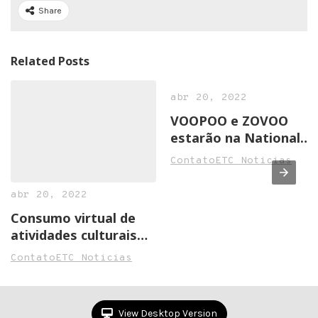
Share
Related Posts
abr 20, 2022
VOOPOO e ZOVOO
estarão na National
Convenience Show
ContatoETC Noticias
2022 em Birmingham
abr 20, 2022
Consumo virtual de
atividades culturais
cresce na pandemia
ContatoETC Noticias
View Desktop Version