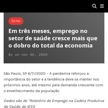
Dino
Em três meses, emprego no
setor de saúde cresce mais que
o dobro do total da economia
By
on
nov 06, 2020
São Paulo, SP 6/11/2020 – A pandemia reforçou a
importância do setor e a tendência deve se manter nos
próximos anos, até mesmo pela demanda crescente com
o envelhecimento da população
Dados são do “Relatório do Emprego na Cadeia Produtiva
da Saúde, do IESS