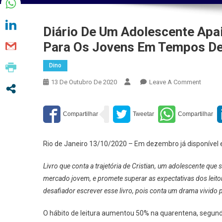
Diário De Um Adolescente Apa
Para Os Jovens Em Tempos D
Dino
On
13 De Outubro De 2020
Leave A Comment
Diário
De
Um
Adoles
Apaixo
Rio de Janeiro 13/10/2020 – Em dezembro já disponível e
É
A
Livro que conta a trajetória de Cristian, um adolescente que
Nova
mercado jovem, e promete superar as expectativas dos leitor
Aposta
desafiador escrever esse livro, pois conta um drama vivido 
De
Editora
O hábito de leitura aumentou 50% na quarentena, segundo
Para