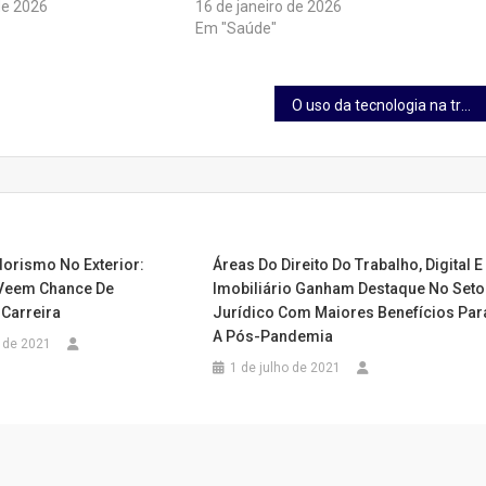
de 2026
16 de janeiro de 2026
Em "Saúde"
O uso da tecnologia na transformação dos negócios
rismo No Exterior:
Áreas Do Direito Do Trabalho, Digital E
 Veem Chance De
Imobiliário Ganham Destaque No Seto
 Carreira
Jurídico Com Maiores Benefícios Par
A Pós-Pandemia
 de 2021
1 de julho de 2021