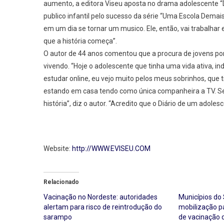
aumento, a editora Viseu aposta no drama adolescente “
Os
publico infantil pelo sucesso da série “Uma Escola Demai
Jovens
em um dia se tornar um musico. Ele, então, vai trabalhar
Em
que a história começa”.
Tempo
O autor de 44 anos comentou que a procura de jovens por
De
Pandem
vivendo. “Hoje o adolescente que tinha uma vida ativa, i
estudar online, eu vejo muito pelos meus sobrinhos, que t
estando em casa tendo como única companheira a TV. Sei 
história”, diz o autor. “Acredito que o Diário de um adole
Website:
http://WWW.EVISEU.COM
Relacionado
Vacinação no Nordeste: autoridades
Municípios do
alertam para risco de reintrodução do
mobilização p
sarampo
de vacinação 