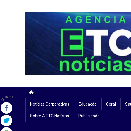
Skip
to
content
SHARES
0
Notícias Corporativas
Educação
Geral
Sa
Sobre A ETC Notícias
Publicidade