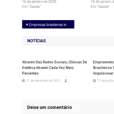
16 de janeiro de 2026
16 de janeiro 
Em "Saúde"
Em "Saúde"
Navegação
Empresas brasileiras investem em Produtos de Terapias Avançadas
de
NOTÍCIAS
Post
Através Das Redes Sociais, Clínicas De
Empreendedo
Estética Atraem Cada Vez Mais
Brasileiros
Pacientes
Impulsionar
27 de setembro de 2021
17 de junho
Deixe um comentário