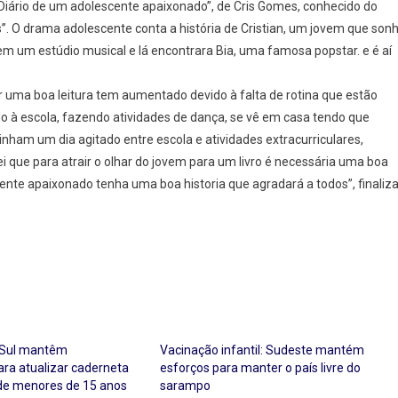
Diário de um adolescente apaixonado”, de Cris Gomes, conhecido do
s”. O drama adolescente conta a história de Cristian, um jovem que son
 em um estúdio musical e lá encontrara Bia, uma famosa popstar. e é aí
s
 uma boa leitura tem aumentado devido à falta de rotina que estão
ia
ndo à escola, fazendo atividades de dança, se vê em casa tendo que
inham um dia agitado entre escola e atividades extracurriculares,
que para atrair o olhar do jovem para um livro é necessária uma boa
scente apaixonado tenha uma boa historia que agradará a todos”, finaliza
 Sul mantêm
Vacinação infantil: Sudeste mantém
ara atualizar caderneta
esforços para manter o país livre do
de menores de 15 anos
sarampo