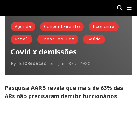
Agenda
Comportamento
Economia
Geral
Ondas do Bem
Saúde
Covid x demissões
By
ETCRedacao
on
jun 07, 2020
Pesquisa AARB revela que mais de 63% das
ARs não precisaram demitir funcionários