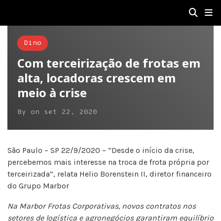
Dino
Com terceirização de frotas em
alta, locadoras crescem em
meio à crise
By
on
set 22, 2020
São Paulo – SP 22/9/2020 – “Desde o início da crise,
percebemos mais interesse na troca de frota própria por
terceirizada”, relata Helio Borenstein II, diretor financeiro
do Grupo Marbor
Na Marbor Frotas Corporativas, novos contratos nos
setores de logística e agronegócios garantiram equilíbrio