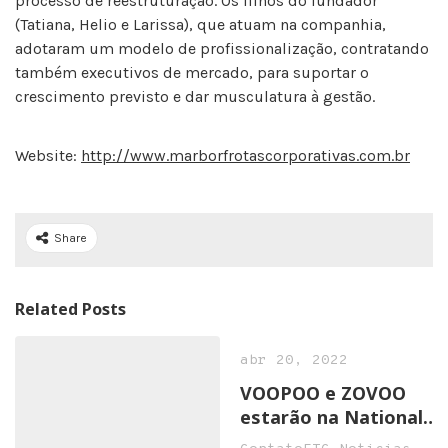
processo de reestruturação. Os filhos do fundador
(Tatiana, Helio e Larissa), que atuam na companhia,
adotaram um modelo de profissionalização, contratando
também executivos de mercado, para suportar o
crescimento previsto e dar musculatura à gestão.
Website:
http://www.marborfrotascorporativas.com.br
Share
Related Posts
abr 20, 2022
VOOPOO e ZOVOO
estarão na National
Convenience Show