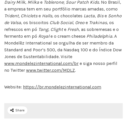
Dairy
Milk
,
Milka
e
Toblerone
;
Sour Patch Kids
. No Brasil,
a empresa tem em seu portfólio marcas amadas, como
Trident, Chiclets
e
Halls
, os chocolates
Lacta
,
Bis
e
Sonho
de Valsa
, os biscoitos
Club Social
,
Oreo
e
Trakinas
, os
refrescos em pó
Tang
,
Clight
e
Fresh
, as sobremesas e o
fermento em pó
Royal
e o cream cheese
Philadelphia
. A
Mondelēz International se orgulha de ser membro da
Standard and Poor’s 500, da Nasdaq 100 e do Índice Dow
Jones de Sustentabilidade. Visite
www.mondelezinternational.com/br
e siga nosso perfil
no Twitter
www.twitter.com/MDLZ
.
Website:
https://br.mondelezinternational.com
Share