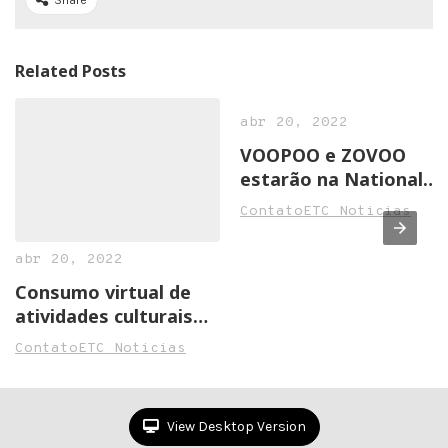
Share
Related Posts
abr 20, 2022
VOOPOO e ZOVOO
estarão na National
Convenience Show
ContatoETC Noticias
2022 em Birmingham
abr 20, 2022
Consumo virtual de
atividades culturais
cresce na pandemia
ContatoETC Noticias
View Desktop Version