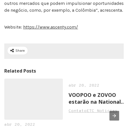
outros mercados que podem impulsionar oportunidades
de negócio, como, por exemplo, a Colômbia”, acrescenta.
Website:
https://www.ascenty.com/
Share
Related Posts
abr 20, 2022
VOOPOO e ZOVOO
estarão na National
Convenience Show
ContatoETC Noticias
2022 em Birmingham
abr 20, 2022