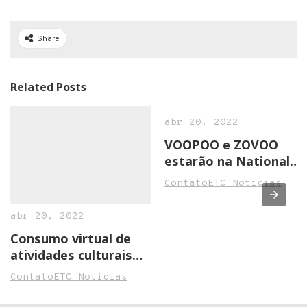
Share
Related Posts
abr 20, 2022
VOOPOO e ZOVOO
estarão na National
Convenience Show
ContatoETC Noticias
2022 em Birmingham
abr 20, 2022
Consumo virtual de
atividades culturais
cresce na pandemia
ContatoETC Noticias