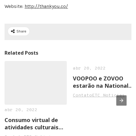
Website:
http://thankyou.co/
Share
Related Posts
abr 20, 2022
VOOPOO e ZOVOO
estarão na National
Convenience Show
ContatoETC Noticias
2022 em Birmingham
abr 20, 2022
Consumo virtual de
atividades culturais
cresce na pandemia