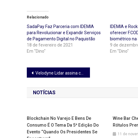
Relacionado
SadaPay Faz Parceria com IDEMIA
IDEMIA e Rock
para Revolucionar e Expandir Serviços
oferecer F.COD
de Pagamento Digital no Paquistão
biométrico na
18 de fevereiro de 2021
9 de dezembr
Em "Dino"
Em "Dino"
Navegação
Velodyne Lidar assina contrato de vendas de cinco anos com a ThorDrive
de
NOTÍCIAS
Post
Blockchain No Varejo E Bens De
Wine Bar Ch
Consumo É O Tema Da 5ª Edição Do
Rótulos Pr
Evento “Quando Os Presidentes Se
11 de nove