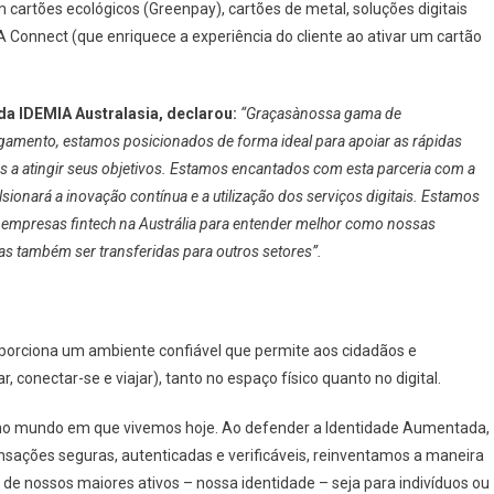
 cartões ecológicos (Greenpay), cartões de metal, soluções digitais
MIA Connect (que enriquece a experiência do cliente ao ativar um cartão
 da IDEMIA Australasia, declarou:
“Graçasànossa gama de
gamento, estamos posicionados de forma ideal para apoiar as rápidas
 a atingir seus objetivos. Estamos encantados com esta parceria com a
lsionará a inovação contínua e a utilização dos serviços digitais. Estamos
s empresas fintech na Austrália para entender melhor como nossas
s também ser transferidas para outros setores”.
oporciona um ambiente confiável que permite aos cidadãos e
 conectar-se e viajar), tanto no espaço físico quanto no digital.
a no mundo em que vivemos hoje. Ao defender a Identidade Aumentada,
ansações seguras, autenticadas e verificáveis, reinventamos a maneira
nossos maiores ativos – nossa identidade – seja para indivíduos ou