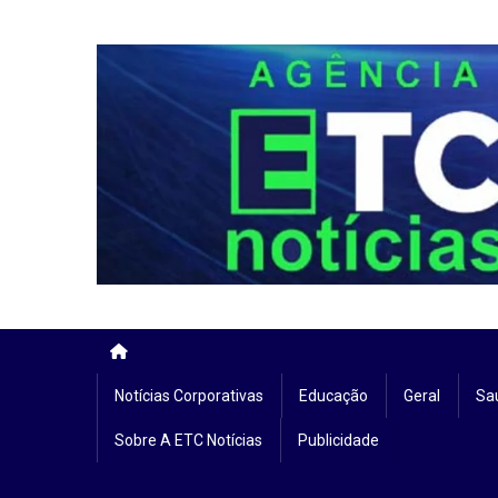
Skip
to
content
Notícias Corporativas
Educação
Geral
Sa
Sobre A ETC Notícias
Publicidade