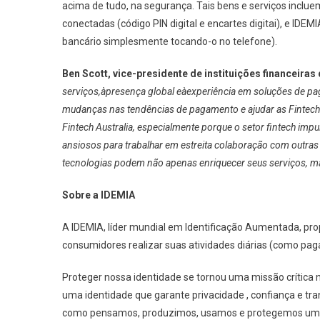
acima de tudo, na segurança. Tais bens e serviços incluem
conectadas (código PIN digital e encartes digitai), e IDE
bancário simplesmente tocando-o no telefone).
Ben Scott, vice-presidente de instituições financeiras
serviços,àpresença global eàexperiência em soluções de pa
mudanças nas tendências de pagamento e ajudar as Fintechs
Fintech Australia, especialmente porque o setor fintech impu
ansiosos para trabalhar em estreita colaboração com outra
tecnologias podem não apenas enriquecer seus serviços, ma
Sobre a IDEMIA
A IDEMIA, líder mundial em Identificação Aumentada, pr
consumidores realizar suas atividades diárias (como pagar,
Proteger nossa identidade se tornou uma missão crític
uma identidade que garante privacidade , confiança e tr
como pensamos, produzimos, usamos e protegemos um de 