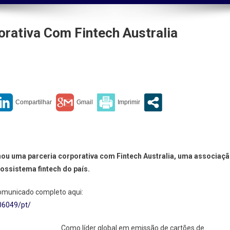
rativa Com Fintech Australia
A
ia
ia
ativa
h
lia
nou uma parceria corporativa com Fintech Australia, uma associaç
ssistema fintech do país.
comunicado completo aqui:
06049/pt/
Como líder global em emissão de cartões de