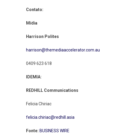
Contato:
Mídia
Harrison Polites
harrison@themediaaccelerator.com.au
0409 623 618
IDEMIA:
REDHILL Communications
Felicia Chiriac
felicia.chiriac@redhill.asia
Fonte:
BUSINESS WIRE