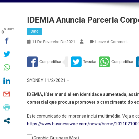
IDEMIA Anuncia Parceria Corpo
SHARES
Dino
0
On
11 De Fevereiro De 2021
Leave A Comment
IDEMI
Anunc
Parcer
Corpor
Com
SYDNEY 11/2/2021 –
Fintec
Austra
IDEMIA, líder mundial em identidade aumentada, assi
comercial que procura promover o crescimento do eco
Este comunicado de imprensa inclui multimédia. Veja o 
https://www.businesswire.com/news/home/202102100