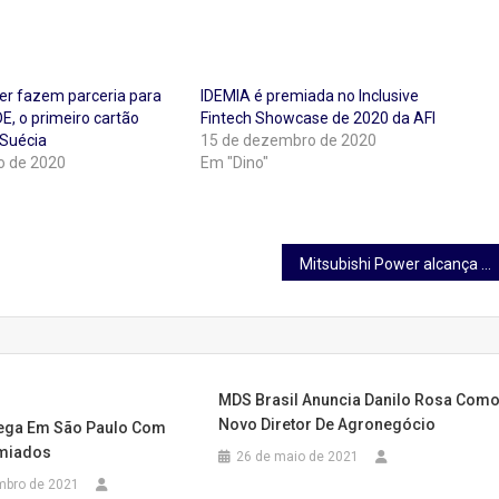
er fazem parceria para
IDEMIA é premiada no Inclusive
E, o primeiro cartão
Fintech Showcase de 2020 da AFI
 Suécia
15 de dezembro de 2020
o de 2020
Em "Dino"
Mitsubishi Power alcança participação de mercado número 1 para turbinas a gás pesadas nas Américas em 2020, oferecendo soluções de descarbonização líderes da indústria para o setor de energia
MDS Brasil Anuncia Danilo Rosa Com
Novo Diretor De Agronegócio
ega Em São Paulo Com
emiados
26 de maio de 2021
mbro de 2021