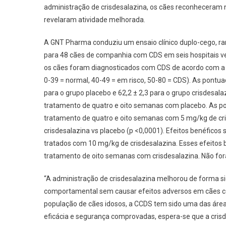
administração de crisdesalazina, os cães reconhecera
revelaram atividade melhorada.
A GNT Pharma conduziu um ensaio clínico duplo-cego, ran
para 48 cães de companhia com CDS em seis hospitais vete
os cães foram diagnosticados com CDS de acordo com a e
0-39 = normal, 40-49 = em risco, 50-80 = CDS). As pont
para o grupo placebo e 62,2 ± 2,3 para o grupo crisdesal
tratamento de quatro e oito semanas com placebo. As po
tratamento de quatro e oito semanas com 5 mg/kg de cris
crisdesalazina vs placebo (p <0,0001). Efeitos benéfi
tratados com 10 mg/kg de crisdesalazina. Esses efeitos
tratamento de oito semanas com crisdesalazina. Não f
“A administração de crisdesalazina melhorou de forma sign
comportamental sem causar efeitos adversos em cães 
população de cães idosos, a CCDS tem sido uma das área
eficácia e segurança comprovadas, espera-se que a cris