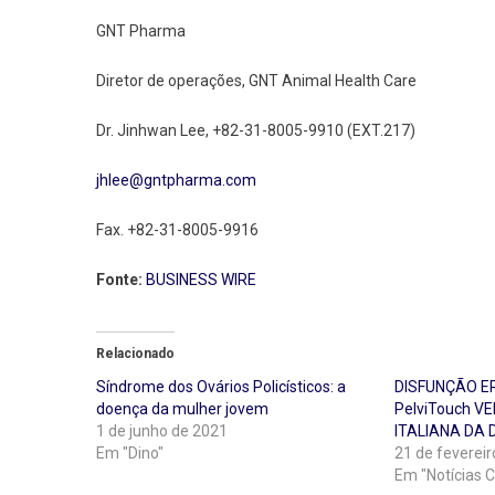
GNT Pharma
Diretor de operações, GNT Animal Health Care
Dr. Jinhwan Lee, +82-31-8005-9910 (EXT.217)
jhlee@gntpharma.com
Fax. +82-31-8005-9916
Fonte:
BUSINESS WIRE
Relacionado
Síndrome dos Ovários Policísticos: a
DISFUNÇÃO E
doença da mulher jovem
PelviTouch V
1 de junho de 2021
ITALIANA DA 
Em "Dino"
21 de feverei
Em "Notícias C