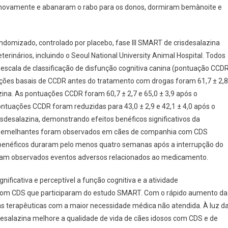
m novamente e abanaram o rabo para os donos, dormiram bemànoite e
domizado, controlado por placebo, fase III SMART de crisdesalazina
rinários, incluindo o Seoul National University Animal Hospital. Todos
scala de classificação de disfunção cognitiva canina (pontuação CCDR
uações basais de CCDR antes do tratamento com drogas foram 61,7 ± 2,8
azina. As pontuações CCDR foram 60,7 ± 2,7 e 65,0 ± 3,9 após o
ntuações CCDR foram reduzidas para 43,0 ± 2,9 e 42,1 ± 4,0 após o
desalazina, demonstrando efeitos benéficos significativos da
cos semelhantes foram observados em cães de companhia com CDS
 benéficos duraram pelo menos quatro semanas após a interrupção do
oram observados eventos adversos relacionados ao medicamento.
ificativa e perceptível a função cognitiva e a atividade
com CDS que participaram do estudo SMART. Com o rápido aumento da
s terapêuticas com a maior necessidade médica não atendida. À luz d
desalazina melhore a qualidade de vida de cães idosos com CDS e de