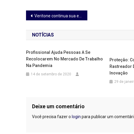
Navegação
Veritone continua sua expansão internacional através de acordo com a CRP Radios do Peru
de
NOTÍCIAS
Post
Profissional Ajuda Pessoas A Se
Recolocarem No Mercado De Trabalho
Proteção: C
Na Pandemia
Rastreador 
Inovação
14 de setembro de 2020
29 de janei
Deixe um comentário
Você precisa fazer o
login
para publicar um comentári