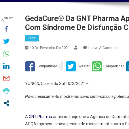
GedaCure® Da GNT Pharma Ap
SHARES
0
Com Síndrome De Disfunção C
Dino
On
10 De Fevereiro De 2021
Leave A Comment
Geda
Da
GNT
Pharm
Aprov
YONGIN, Coreia do Sul 10/2/2021 –
Para
O
Novo medicamento mostrando alívio sintomático e potencia
Trata
De
Cães
A
GNT Pharma
anunciou hoje que a Agência de Quarenten
Com
APQA) aprovou o novo pedido de medicamento para o Ge
Síndr