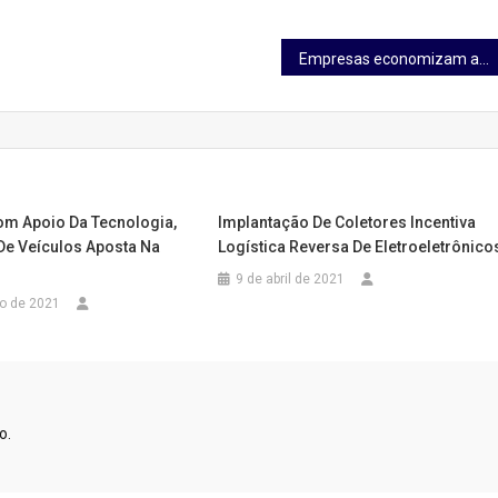
Empresas economizam até 30% ao transformar frota própria em alugada, sem trocar os veículos
om Apoio Da Tecnologia,
Implantação De Coletores Incentiva
De Veículos Aposta Na
Logística Reversa De Eletroeletrônico
9 de abril de 2021
ro de 2021
o.