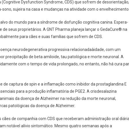
a (Cognitive Dysfunction Syndrome, CDS) que sofrem de desorientação
ília-sono, sujeira na casa e mudanças na atividade com o envelhecimento
nção
iva
alvo do mundo para a síndrome de disfunção cognitiva canina. Espera-
 e de seus proprietários. A GNT Pharma planeja lançar o GedaCure® na
obalmente para cães e suas famílias que sofrem de CDS.
doença neurodegenerativa progressiva relacionadaàidade, com um
r precipitação de beta amiloide, tau patológica e morte neuronal. A
damente com o tempo de vida prolongado, no entanto, não há cura pa
e de captura de spin e a inflamação como inibidor da prostaglandina E
enciais para a produção inflamatória de PGE2. A crisdesalazina
s animais da doença de Alzheimer na redução da morte neuronal,
arcas patológicas da doença de Alzheimer.
eis cães de companhia com CDS que receberam administração oral diári
ram notável alívio sintomático. Mesmo quatro semanas após a