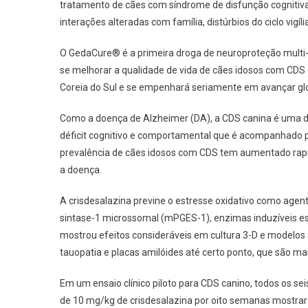
tratamento de cães com síndrome de disfunção cognitiv
De
interações alteradas com família, distúrbios do ciclo vig
Disfu
Cognit
O GedaCure® é a primeira droga de neuroproteção multi-
se melhorar a qualidade de vida de cães idosos com CDS
Coreia do Sul e se empenhará seriamente em avançar gl
Como a doença de Alzheimer (DA), a CDS canina é uma 
déficit cognitivo e comportamental que é acompanhado po
prevalência de cães idosos com CDS tem aumentado rapi
a doença.
A crisdesalazina previne o estresse oxidativo como agent
sintase-1 microssomal (mPGES-1), enzimas induzíveis ess
mostrou efeitos consideráveis ​​em cultura 3-D e modelo
tauopatia e placas amilóides até certo ponto, que são m
Em um ensaio clínico piloto para CDS canino, todos os s
de 10 mg/kg de crisdesalazina por oito semanas mostra