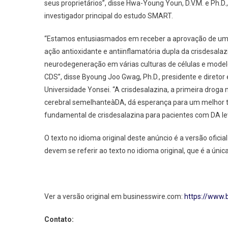
seus proprietários”, disse Hwa-Young Youn, D.V.M. e Ph.D.
investigador principal do estudo SMART.
“Estamos entusiasmados em receber a aprovação de um
ação antioxidante e antiinflamatória dupla da crisdesalaz
neurodegeneração em várias culturas de células e model
CDS”, disse Byoung Joo Gwag, Ph.D., presidente e diretor
Universidade Yonsei. “A crisdesalazina, a primeira drog
cerebral semelhanteàDA, dá esperança para um melhor tr
fundamental de crisdesalazina para pacientes com DA le
O texto no idioma original deste anúncio é a versão ofic
devem se referir ao texto no idioma original, que é a únic
Ver a versão original em businesswire.com:
https://www
Contato: