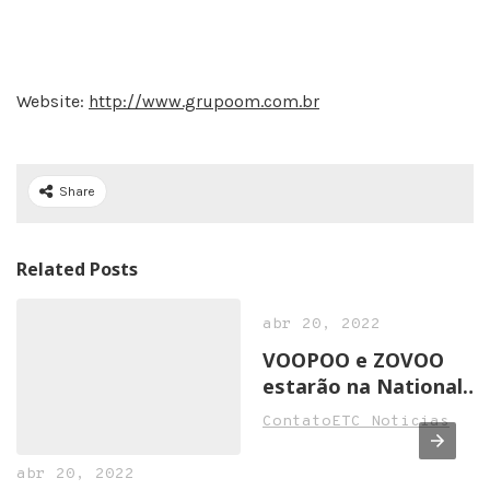
Website:
http://www.grupoom.com.br
Share
Related Posts
abr 20, 2022
VOOPOO e ZOVOO
estarão na National
Convenience Show
ContatoETC Noticias
2022 em Birmingham
abr 20, 2022