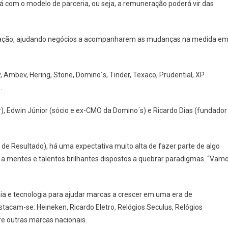
 com o modelo de parceria, ou seja, a remuneração poderá vir das
novação, ajudando negócios a acompanharem as mudanças na medida e
 Ambev, Hering, Stone, Domino´s, Tinder, Texaco, Prudential, XP
.
, Edwin Júnior (sócio e ex-CMO da Domino´s) e Ricardo Dias (fundador
e Resultado), há uma expectativa muito alta de fazer parte de algo
 a mentes e talentos brilhantes dispostos a quebrar paradigmas. “Vam
gia e tecnologia para ajudar marcas a crescer em uma era de
stacam-se: Heineken, Ricardo Eletro, Relógios Seculus, Relógios
tre outras marcas nacionais.