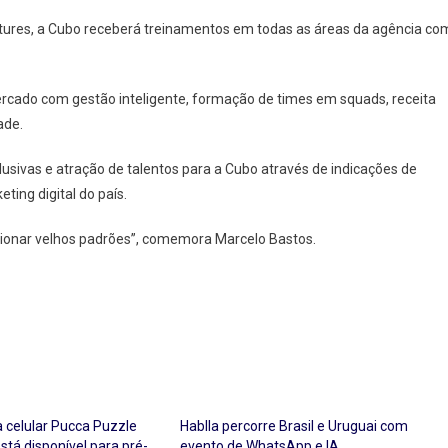
ntures, a Cubo receberá treinamentos em todas as áreas da agência co
ercado com gestão inteligente, formação de times em squads, receita
ade.
lusivas e atração de talentos para a Cubo através de indicações de
ting digital do país.
tionar velhos padrões”, comemora Marcelo Bastos.
a celular Pucca Puzzle
Hablla percorre Brasil e Uruguai com
stá disponível para pré-
evento de WhatsApp e IA