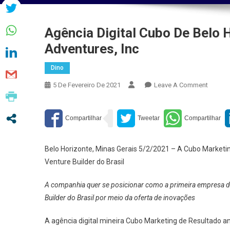
Agência Digital Cubo De Belo
Adventures, Inc
Dino
On
5 De Fevereiro De 2021
Leave A Comment
Agênci
Digital
Cubo
De
Belo
Belo Horizonte, Minas Gerais 5/2/2021 – A Cubo Marketi
Horizo
Venture Builder do Brasil
Aposta
Em
A companhia quer se posicionar como a primeira empresa de
Parceri
Builder do Brasil por meio da oferta de inovações
Com
Adventu
A agência digital mineira Cubo Marketing de Resultado 
Inc