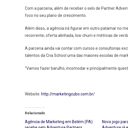
Com a parceria, além de receber o selo de Partner Adve
foco no seu plano de crescimento.
Além disso, a agência irá figurar em outro patamar no m
recorrente, oferta alinhada, low churn e métricas de verd
A parceria ainda vai contar com cursos e consultorias exc
talentos da Cria School uma das maiores escolas de marke
“Vamos fazer barulho, incomodar e principalmente ques
Website:
http://marketingcubo.com.br/
Relacionado
Agência de Marketing em Belém (PA)
Novo jogo par
recebe selo Adventure Partners
Adventure já e