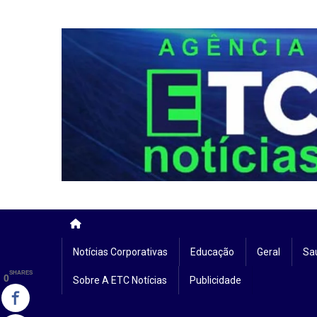
Skip
to
content
Notícias Corporativas
Educação
Geral
Sa
SHARES
0
Sobre A ETC Notícias
Publicidade