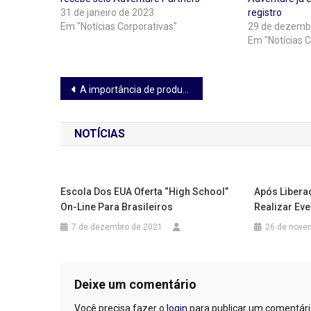
31 de janeiro de 2023
registro
Em "Notícias Corporativas"
29 de dezemb
Em "Notícias C
Navegação
A importância de produtos especializados no momento da extração e armazenamento do leite materno
de
NOTÍCIAS
Post
Escola Dos EUA Oferta “High School”
Após Liberaç
On-Line Para Brasileiros
Realizar Ev
7 de dezembro de 2021
26 de nove
Deixe um comentário
Você precisa fazer o
login
para publicar um comentári