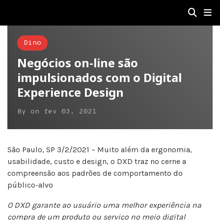
Dino
Negócios on-line são
impulsionados com o Digital
Experience Design
By
on
fev 03, 2021
São Paulo, SP 3/2/2021 – Muito além da ergonomia,
usabilidade, custo e design, o DXD traz no cerne a
compreensão aos padrões de comportamento do
público-alvo
O DXD garante ao usuário uma melhor experiência na
compra de um produto ou serviço no meio digital