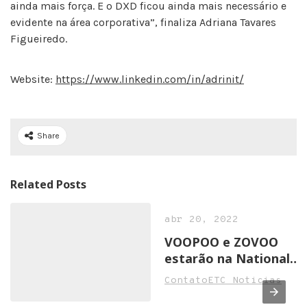
ainda mais força. E o DXD ficou ainda mais necessário e
evidente na área corporativa”, finaliza Adriana Tavares
Figueiredo.
Website:
https://www.linkedin.com/in/adrinit/
Share
Related Posts
abr 20, 2022
VOOPOO e ZOVOO
estarão na National
Convenience Show
ContatoETC Noticias
2022 em Birmingham