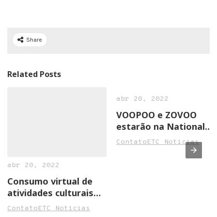
Share
Related Posts
abr 20, 2022
VOOPOO e ZOVOO
estarão na National
Convenience Show
ContatoETC Noticias
2022 em Birmingham
abr 20, 2022
Consumo virtual de
atividades culturais
cresce na pandemia
ContatoETC Noticias