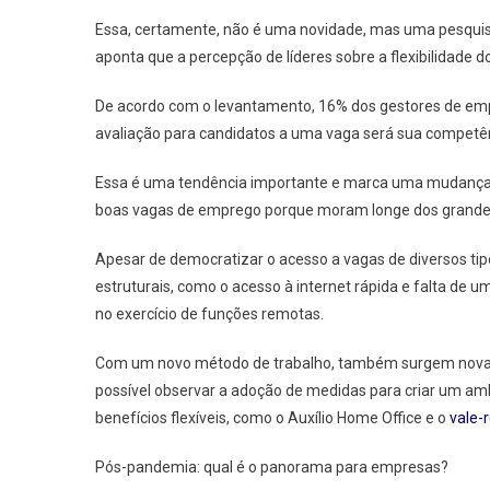
Para
Essa, certamente, não é uma novidade, mas uma pesquisa
O
aponta que a percepção de líderes sobre a flexibilidade d
Futuro
Do
De acordo com o levantamento, 16% dos gestores de empre
Trabal
avaliação para candidatos a uma vaga será sua competên
No
Brasil
Essa é uma tendência importante e marca uma mudança 
boas vagas de emprego porque moram longe dos grandes
Apesar de democratizar o acesso a vagas de diversos ti
estruturais, como o acesso à internet rápida e falta de
no exercício de funções remotas.
Com um novo método de trabalho, também surgem novas
possível observar a adoção de medidas para criar um ambi
benefícios flexíveis, como o Auxílio Home Office e o
vale-
Pós-pandemia: qual é o panorama para empresas?