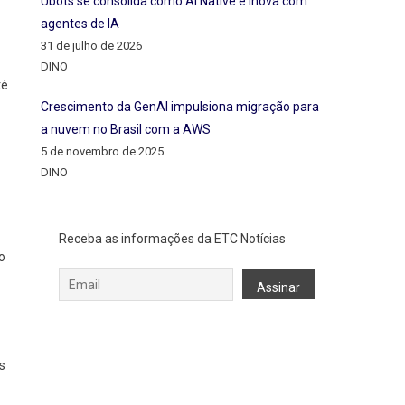
Ubots se consolida como AI Native e inova com
agentes de IA
31 de julho de 2026
DINO
té
Crescimento da GenAI impulsiona migração para
a nuvem no Brasil com a AWS
5 de novembro de 2025
DINO
Receba as informações da ETC Notícias
o
s