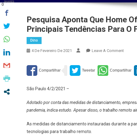
SHARES
0
Pesquisa Aponta Que Home Off
Principais Tendências Para O 
Dino
On
4 De Fevereiro De 2021
Leave A Comment
Pesqui
Aponta
Que
Home
Office
São Paulo 4/2/2021 –
E
Flexibi
Adotado por conta das medidas de distanciamento, empresas
São
pandemia, indica estudo. Apesar disso, o trabalho remoto a
Uma
Das
As medidas de distanciamento instauradas durante a pan
Princip
tecnologias para trabalho remoto.
Tendên