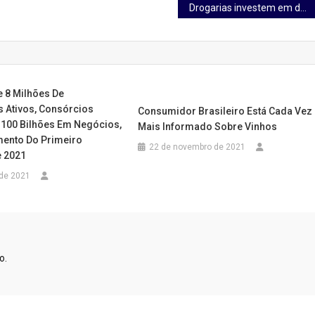
Drogarias investem em dermoconsultoras para ampliar vendas
 8 Milhões De
s Ativos, Consórcios
Consumidor Brasileiro Está Cada Vez
100 Bilhões Em Negócios,
Mais Informado Sobre Vinhos
ento Do Primeiro
22 de novembro de 2021
 2021
 de 2021
o.