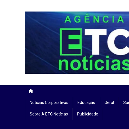
Skip
to
content
Notícias Corporativas
Educação
Geral
Sa
Sobre A ETC Notícias
Publicidade