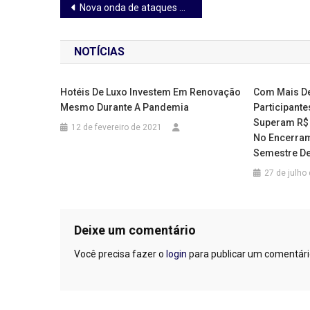
Navegação
Nova onda de ataques DDoS colocam em risco segurança digital das empresas
de
NOTÍCIAS
Post
Hotéis De Luxo Investem Em Renovação
Com Mais De
Mesmo Durante A Pandemia
Participante
Superam R$ 
12 de fevereiro de 2021
No Encerram
Semestre De
27 de julho
Deixe um comentário
Você precisa fazer o
login
para publicar um comentári