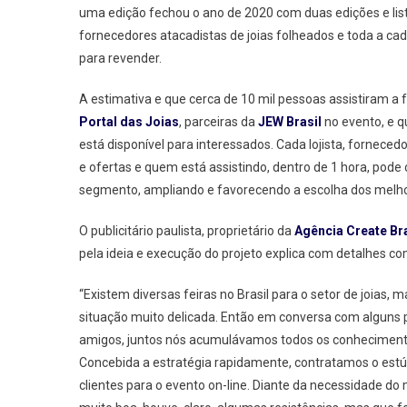
uma edição fechou o ano de 2020 com duas edições e lista 
fornecedores atacadistas de joias folheados e toda a c
para revender.
A estimativa e que cerca de 10 mil pessoas assistiram a fe
Portal das Joias
, parceiras da
JEW Brasil
no evento, e q
está disponível para interessados. Cada lojista, forneced
e ofertas e quem está assistindo, dentro de 1 hora, pod
segmento, ampliando e favorecendo a escolha dos melhor
O publicitário paulista, proprietário da
Agência Create Bra
pela ideia e execução do projeto explica com detalhes c
“Existem diversas feiras no Brasil para o setor de joias
situação muito delicada. Então em conversa com alguns pa
amigos, juntos nós acumulávamos todos os conhecimentos 
Concebida a estratégia rapidamente, contratamos o estú
clientes para o evento on-line. Diante da necessidade do