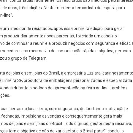
foram contornadas facilmente. Os resultados são medidos pelo interess
s de duas, três edições. Neste momento temos lista de espera para
n-line”.
 um medidor de resultados, após essa primeira edição, para gerar
 produzir diariamente novas parcerias, foi criado um canal no
ivo de continuar a reunir e a produzir negócios com segurança e eficácia
 fornecedores, na mesma via de comunicação rápida e objetiva, gerando
izou o grupo de Telegram.
ista de joias e semijoias do Brasil, a empresária Luziara, carinhosament
de Limeira SP, produtora de embalagens personalizadas e especializada
o vendas durante o período de apresentação na feira on-line, também
ições.
soas certas no local certo, com segurança, despertando motivação e
s fechadas, impulsiona as vendas e consequentemente gera mais
s de joias e semijoias do Brasil. Todo o grupo, gestor desta iniciativa,
rças tem o objetivo de não deixar o setor e o Brasil parar”, conclui o