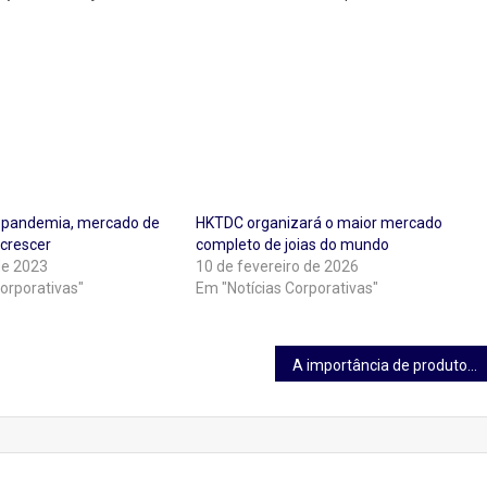
a pandemia, mercado de
HKTDC organizará o maior mercado
 crescer
completo de joias do mundo
de 2023
10 de fevereiro de 2026
orporativas"
Em "Notícias Corporativas"
A importância de produtos especializados no momento da extração e armazenamento do leite materno