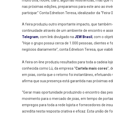
muito boa, houve, claro, algumas resistências, mas que 
nas próximas edições, preparamos para este ano ao invé
participar.” Conta Ednelson Teresa, idealizador da “Feira O
A feira produziu outro importante impacto, que também é
continuidade através de um ambiente de encontro e assim
Telegram
, com link divulgado na
JEW Brasil
, com o objet
“Hoje o grupo possui cerca de 1.000 pessoas, clientes e
negócios diariamente”, conta Ednelson Teresa, que viabil
A feira on-line produziu resultados para toda a cadeia loj
conhecida como Lú, da empresa “
Cartela mais cores
”, 
em joias, conta que o retorno foi instantâneo, efetuand
afirma que sua presença está garantida nas próximas ed
“Gerar mais oportunidade produzindo o encontro das pes
movimento para o mercado de joias, em tempo de porta
empregos para toda a rede lojista e fornecedores de insumo
acredita nesta resposta criativa e eficaz. Esta união de fo