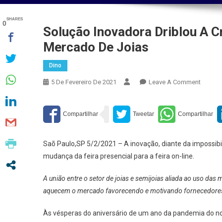
SHARES
0
Solução Inovadora Driblou A C
Mercado De Joias
Dino
On
5 De Fevereiro De 2021
Leave A Comment
Soluçã
Inovad
Driblou
A
Crise
Saõ Paulo,SP 5/2/2021 – A inovação, diante da impossibi
Pandêm
mudança da feira presencial para a feira on-line.
E
Impuls
A união entre o setor de joias e semijoias aliada ao uso da
O
aquecem o mercado favorecendo e motivando fornecedore
Merca
De
Às vésperas do aniversário de um ano da pandemia do n
Joias