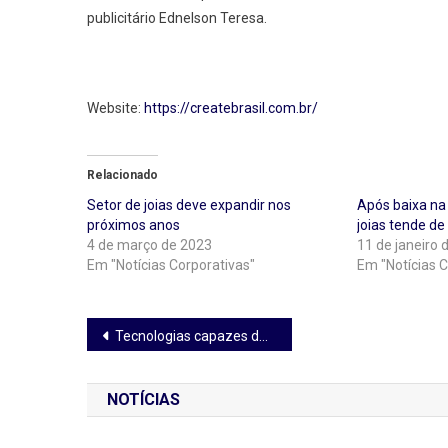
publicitário Ednelson Teresa.
Website:
https://createbrasil.com.br/
Relacionado
Setor de joias deve expandir nos
Após baixa n
próximos anos
joias tende de
4 de março de 2023
11 de janeiro 
Em "Notícias Corporativas"
Em "Notícias C
Navegação
Tecnologias capazes de direcionar grandes empresas e líderes mundiais
de
NOTÍCIAS
Post