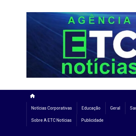
Skip
to
content
Notícias Corporativas
Educação
Geral
Sa
Sobre A ETC Notícias
Publicidade