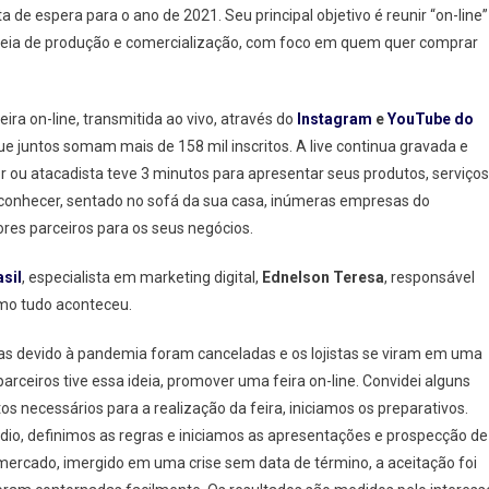
de espera para o ano de 2021. Seu principal objetivo é reunir “on-line”
adeia de produção e comercialização, com foco em quem quer comprar
ira on-line, transmitida ao vivo, através do
Instagram
e
YouTube do
ue juntos somam mais de 158 mil inscritos. A live continua gravada e
or ou atacadista teve 3 minutos para apresentar seus produtos, serviços
e conhecer, sentado no sofá da sua casa, inúmeras empresas do
es parceiros para os seus negócios.
sil
, especialista em marketing digital,
Ednelson Teresa
, responsável
omo tudo aconteceu.
, mas devido à pandemia foram canceladas e os lojistas se viram em uma
rceiros tive essa ideia, promover uma feira on-line. Convidei alguns
necessários para a realização da feira, iniciamos os preparativos.
dio, definimos as regras e iniciamos as apresentações e prospecção de
 mercado, imergido em uma crise sem data de término, a aceitação foi