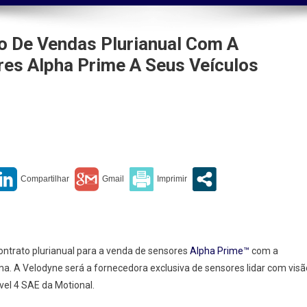
o De Vendas Plurianual Com A
res Alpha Prime A Seus Veículos
dyne Lidar
na
rato
das
anual
ntrato plurianual para a venda de sensores
Alpha Prime™
com a
ma. A Velodyne será a fornecedora exclusiva de sensores lidar com visã
onal
vel 4 SAE da Motional.