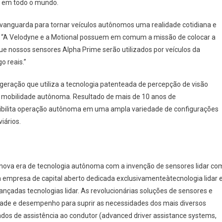
 em todo o mundo.
vanguarda para tornar veículos autônomos uma realidade cotidiana e
r. “A Velodyne e a Motional possuem em comum a missão de colocar a
ue nossos sensores Alpha Prime serão utilizados por veículos da
o reais.”
geração que utiliza a tecnologia patenteada de percepção de visão
r a mobilidade autônoma. Resultado de mais de 10 anos de
sibilita operação autônoma em uma ampla variedade de configurações
iários.
 nova era de tecnologia autônoma com a invenção de sensores lidar co
a empresa de capital aberto dedicada exclusivamenteàtecnologia lidar 
nçadas tecnologias lidar. As revolucionárias soluções de sensores e
idade e desempenho para suprir as necessidades dos mais diversos
ados de assistência ao condutor (advanced driver assistance systems,