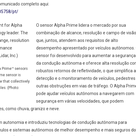
ecer
comunicado completo aqui:
ores
05758/pt/
a Prime
O sensor Alpha Prime lidera o mercado por sua
combinação de alcance, resolução e campo de visã
ulos
que, juntos, atendem aos requisitos de alto
ônomos
desempenho apresentado por veículos autônomos.
sensor foi desenvolvido para aumentar a segurança
da condução autônoma e oferece alta resolução c
a Prime™ sensors
robustos retornos de refletividade, o que simplifica a
ime sensor is
detecção e o monitoramento de veículos, pedestres
w that collectively
outras obstruções em vias de tráfego. O Alpha Prim
es. (Photo:
pode ajudar veículos autônomos a navegarem com
segurança em várias velocidades, que podem
es, como chuva, granizo e neve.
m autonomia e introduziu tecnologias de condução autônoma para
veículos e sistemas autônomos de melhor desempenho e mais seguros do