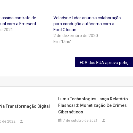
 assina contrato de
Velodyne Lidar anuncia colaboração
nual com a Emesent
para condução autônoma com a
de 2021
Ford Otosan
2 de dezembro de 2020
Em "Dino"
FDA dos EUA aprova petição suplementar de registro de novo medicamento ao ICLUSIG® (ponatinibe) da Takeda em pacientes adultos com leucemia mieloide crônica (LMC-FC) resistentes ou intolerantes em fase crônica
Lumu Technologies Lança Relatório
Flashcard: Monetização De Crimes
 Na Transformação Digital
Cibernéticos
7 de outubro de 2021
o de 2022