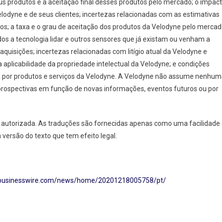
us produtos e a aceitação final desses produtos pelo mercado; o impac
lodyne e de seus clientes; incertezas relacionadas com as estimativas
; a taxa e o grau de aceitação dos produtos da Velodyne pelo mercad
os a tecnologia lidar e outros sensores que já existam ou venham a
r aquisições; incertezas relacionadas com litígio atual da Velodyne e
 a aplicabilidade da propriedade intelectual da Velodyne; e condições
por produtos e serviços da Velodyne. A Velodyne não assume nenhu
 prospectivas em função de novas informações, eventos futuros ou por
ial autorizada. As traduções são fornecidas apenas como uma facilidade
a versão do texto que tem efeito legal.
.businesswire.com/news/home/20201218005758/pt/