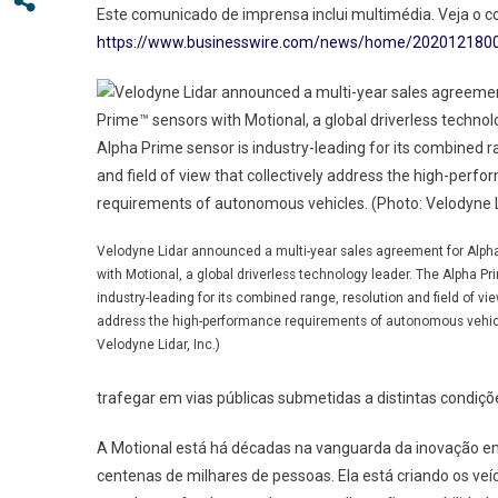
Forn
Este comunicado de imprensa inclui multimédia. Veja o 
Sens
https://www.businesswire.com/news/home/202012180
Alph
A
Seus
Veíc
Aut
Velodyne Lidar announced a multi-year sales agreement for Alph
with Motional, a global driverless technology leader. The Alpha Pr
industry-leading for its combined range, resolution and field of vie
address the high-performance requirements of autonomous vehicl
Velodyne Lidar, Inc.)
trafegar em vias públicas submetidas a distintas condiçõ
A Motional está há décadas na vanguarda da inovação e
centenas de milhares de pessoas. Ela está criando os 