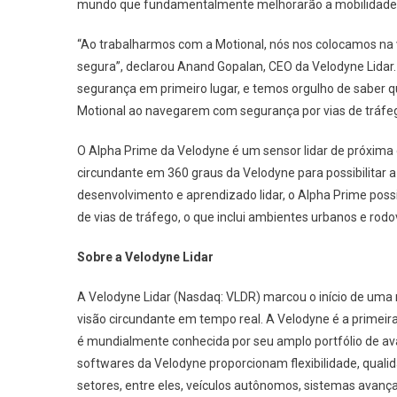
mundo que fundamentalmente melhorarão a mobilidade
“Ao trabalharmos com a Motional, nós nos colocamos na 
segura”, declarou Anand Gopalan, CEO da Velodyne Lida
segurança em primeiro lugar, e temos orgulho de saber q
Motional ao navegarem com segurança por vias de tráfeg
O Alpha Prime da Velodyne é um sensor lidar de próxima 
circundante em 360 ​​graus da Velodyne para possibilita
desenvolvimento e aprendizado lidar, o Alpha Prime pos
de vias de tráfego, o que inclui ambientes urbanos e rodov
Sobre a Velodyne Lidar
A Velodyne Lidar (Nasdaq: VLDR) marcou o início de uma
visão circundante em tempo real. A Velodyne é a primeir
é mundialmente conhecida por seu amplo portfólio de ava
softwares da Velodyne proporcionam flexibilidade, qual
setores, entre eles, veículos autônomos, sistemas avanç