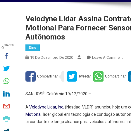
Velodyne Lidar Assina Contrat
Motional Para Fornecer Senso
Autônomos
SHARES
0
Dino
On
19 De Dezembro De 2020
Leave A Comment
Velo
Assi
Cont
De
Ven
SAN JOSÉ, Califórnia 19/12/2020 –
Pluri
Com
A
Velodyne Lidar, Inc.
(Nasdaq: VLDR) anunciou hoje um co
A
Motional
, líder global em tecnologia de condução autôno
Moti
circundante de longo alcance para veículos autônomos ní
Para