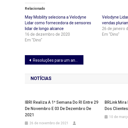
Relacionado
May Mobility seleciona a Velodyne
Velodyne Lidar
Lidar como fornecedora de sensores
vendas pluria
lidar de longo alcance
26 de janeiro 
16 de dezembro de 2020
Em "Dino"
Em "Dino"
Navegação
Resoluções para um ano de incertezas: o que esperar de 2021?
de
NOTÍCIAS
Post
IBRI Realiza A 1ª Semana Do RI Entre 29
BRLink Mira
De Novembro E 03 De Dezembro De
Dos Clientes
2021
10 de març
26 de novembro de 2021