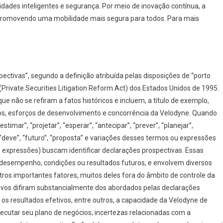
cidades inteligentes e segurança. Por meio de inovação contínua, a
promovendo uma mobilidade mais segura para todos. Para mais
tivas”, segundo a definição atribuída pelas disposições de “porto
 (Private Securities Litigation Reform Act) dos Estados Unidos de 1995.
e não se refiram a fatos históricos e incluem, a título de exemplo,
os, esforços de desenvolvimento e concorrência da Velodyne. Quando
ar”, “projetar”, “esperar”, “antecipar”, “prever”, “planejar”,
”, “deve”, “futuro”, “proposta” e variações desses termos ou expressões
 expressões) buscam identificar declarações prospectivas. Essas
desempenho, condições ou resultados futuros, e envolvem diversos
tros importantes fatores, muitos deles fora do âmbito de controle da
ivos difiram substancialmente dos abordados pelas declarações
os resultados efetivos, entre outros, a capacidade da Velodyne de
ecutar seu plano de negócios; incertezas relacionadas com a