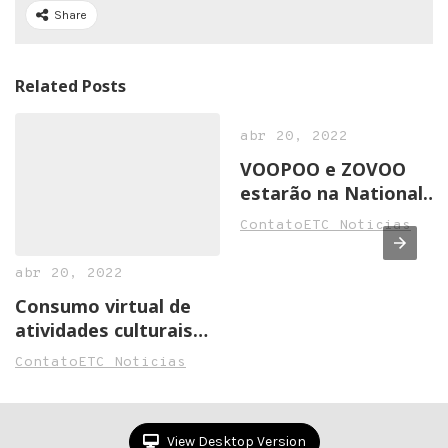
Share
Related Posts
abr 20, 2022
VOOPOO e ZOVOO
estarão na National
Convenience Show
ContatoETC Noticias
2022 em Birmingham
abr 20, 2022
Consumo virtual de
atividades culturais
cresce na pandemia
ContatoETC Noticias
View Desktop Version