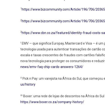
1
https://www.bizcommunity.com/Article/196/706/20365
2
https://www.bizcommunity.com/Article/196/706/20365
3
https://www.cbn.co.za/featured/identity-fraud-costs-sa-
i
EMV — que significa Europay, Mastercard e Visa — é um 
tecnologia usada para autenticar transações de cartão 
escala e taxas crescentes de fraudes com cartões falsif
nova tecnologia para proteger os consumidores e reduzi
news/emv-faq-chip-cards-answers-1264/
ii
Pick n Pay: um varejista na África do Sul, que começou e
us/history
iii
Boxer: uma rede de lojas de descontos na África do Su
https://www.boxer.co.za/company-history/