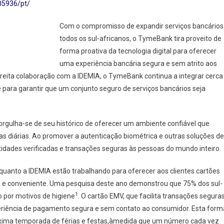
05936/pt/
es
Com o compromisso de expandir serviços bancários
todos os sul-africanos, o TymeBank tira proveito de
es
forma proativa da tecnologia digital para oferecer
uma experiência bancária segura e sem atrito aos
streita colaboração com a IDEMIA, o TymeBank continua a integrar cerca
 para garantir que um conjunto seguro de serviços bancários seja
rgulha-se de seu histórico de oferecer um ambiente confiável que
as diárias. Ao promover a autenticação biométrica e outras soluções de
tidades verificadas e transações seguras às pessoas do mundo inteiro.
uanto a IDEMIA estão trabalhando para oferecer aos clientes cartões
 e conveniente. Uma pesquisa deste ano demonstrou que 75% dos sul-
1
 por motivos de higiene
. O cartão EMV, que facilita transações segura
riência de pagamento segura e sem contato ao consumidor. Esta form
óxima temporada de férias e festas,àmedida que um número cada vez