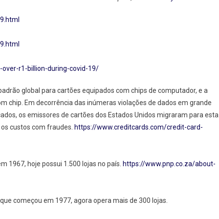
9.html
9.html
over-r1-billion-during-covid-19/
padrão global para cartões equipados com chips de computador, e a
com chip. Em decorrência das inúmeras violações de dados em grande
icados, os emissores de cartões dos Estados Unidos migraram para esta
r os custos com fraudes.
https://www.creditcards.com/credit-card-
m 1967, hoje possui 1.500 lojas no país.
https://www.pnp.co.za/about-
l que começou em 1977, agora opera mais de 300 lojas.