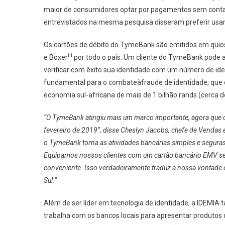
maior de consumidores optar por pagamentos sem contato
entrevistados na mesma pesquisa disseram preferir us
Os cartões de débito do TymeBank são emitidos em quios
iii
e Boxer
por todo o país. Um cliente do TymeBank pode a
verificar com êxito sua identidade com um número de iden
fundamental para o combateàfraude de identidade, que 
economia sul-africana de mais de 1 bilhão rands (cerca 
“O TymeBank atingiu mais um marco importante, agora que 
fevereiro de 2019”, disse Cheslyn Jacobs, chefe de Vendas
o TymeBank torna as atividades bancárias simples e seguras
Equipamos nossos clientes com um cartão bancário EMV se
conveniente. Isso verdadeiramente traduz a nossa vontade d
Sul.”
Além de ser líder em tecnologia de identidade, a IDEMIA 
trabalha com os bancos locais para apresentar produtos d