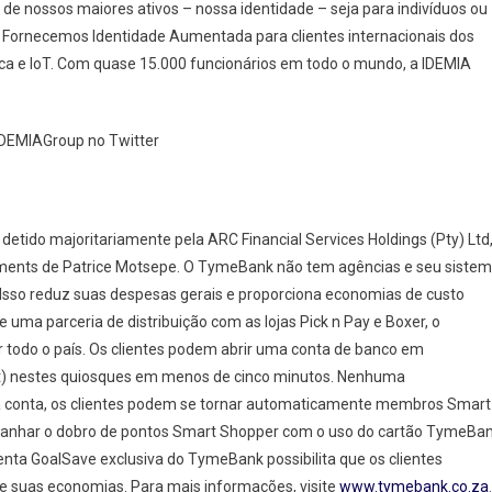
nossos maiores ativos – nossa identidade – seja para indivíduos ou
. Fornecemos Identidade Aumentada para clientes internacionais dos
ica e IoT. Com quase 15.000 funcionários em todo o mundo, a IDEMIA
IDEMIAGroup no Twitter
 detido majoritariamente pela ARC Financial Services Holdings (Pty) Ltd
ents de Patrice Motsepe. O TymeBank não tem agências e seu siste
Isso reduz suas despesas gerais e proporciona economias de custo
e uma parceria de distribuição com as lojas Pick n Pay e Boxer, o
 todo o país. Os clientes podem abrir uma conta de banco em
Act) nestes quiosques em menos de cinco minutos. Nenhuma
a conta, os clientes podem se tornar automaticamente membros Smart
ganhar o dobro de pontos Smart Shopper com o uso do cartão TymeBa
enta GoalSave exclusiva do TymeBank possibilita que os clientes
e suas economias. Para mais informações, visite
www.tymebank.co.za
.