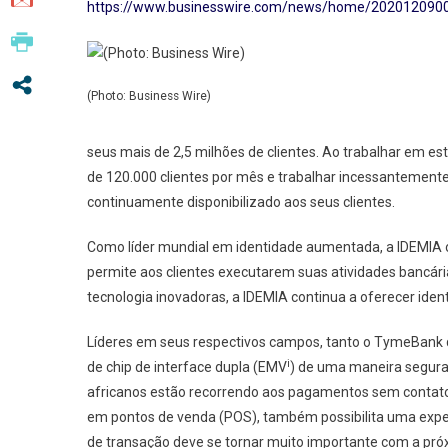
https://www.businesswire.com/news/home/202012090
De
Cartõ
De
Client
(Photo: Business Wire)
seus mais de 2,5 milhões de clientes. Ao trabalhar em e
de 120.000 clientes por mês e trabalhar incessantemente
continuamente disponibilizado aos seus clientes.
Como líder mundial em identidade aumentada, a IDEMIA o
permite aos clientes executarem suas atividades bancári
tecnologia inovadoras, a IDEMIA continua a oferecer iden
Líderes em seus respectivos campos, tanto o TymeBank q
i
de chip de interface dupla (EMV
) de uma maneira segura
africanos estão recorrendo aos pagamentos sem contato
em pontos de venda (POS), também possibilita uma expe
de transação deve se tornar muito importante com a pr