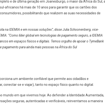
pleto e de última geração em Joanesburgo, o maior da África do Sul, 
ul-africanos há mais de 10 anos para garantir que os cartões dos
consumidores, possibilitando que realizem as suas necessidades de
a na IDEMIA e em nossas soluções”, disse Julia Schoonenberg, vice-
IDEMIA. “Como líder global em tecnologias de pagamento seguro, a IDEMIA
ancos em espaços físicos e digitais. Temos orgulho de apoiar o TymeBank
e pagamento para ainda mais pessoas na África do Sul
oporciona um ambiente confiável que permite aos cidadãos e
 conectar-se e viajar), tanto no espaço físico quanto no digital.
a no mundo em que vivemos hoje. Ao defender a Identidade Aumentada,
ansações seguras, autenticadas e verificáveis, reinventamos a maneira