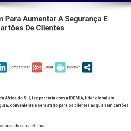
 Para Aumentar A Segurança E
artões De Clientes
Bank
A
oram
tar
 África do Sul, fez parceria com a IDEMIA, líder global em
ança
ra, conveniente e sem atrito para os clientes adquirirem cartões
niência
comunicado completo aqui:
ão