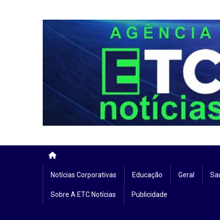
Skip
to
content
Notícias Corporativas
Educação
Geral
Sa
Sobre A ETC Notícias
Publicidade