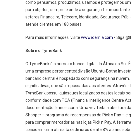
como pensamos, produzimos, usamos e protegemos um de 
para objetos, sempre e onde a segurança for importante
setores Financeiro, Telecom, Identidade, Segurança Públ
atende clientes em 180 países.
Para mais informações, visite
www.idemia.com
/ Siga @
Sobre o TymeBank
O TymeBank é o primeiro banco digital da África do Sul. É
uma empresa pertencenteàdivisão Ubuntu-Botho Investm
bancário central é hospedado com segurança na nuvem. 
significativas, que são repassadas aos clientes. Através d
TymeBank possui quiosques localizados nestes locais por
conformidade com FICA (Financial Intelligence Centre 
documentação é necessária. Uma vez feita a abertura d
Shopper – programa de recompensas da Pick n Pay – e 
para comprar mercadorias nas lojas Pick n Pay. A ferram
consigam uma ótima taxa de juros de até 8% ao ano sobr