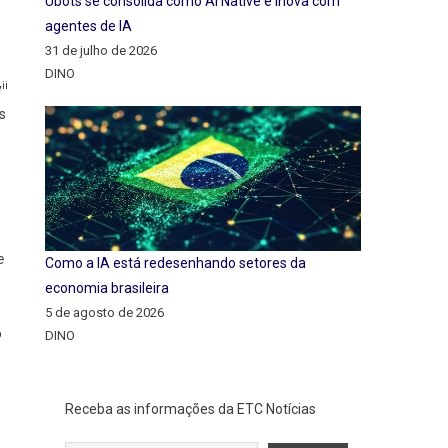
Ubots se consolida como AI Native e inova com
agentes de IA
31 de julho de 2026
DINO
ii
y
s
e
Como a IA está redesenhando setores da
economia brasileira
5 de agosto de 2026
o
DINO
Receba as informações da ETC Notícias