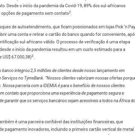
. Desde o início da pandemia da Covid-19, 89% dos sul-africanos
2
ar opções de pagamento sem contato
.
ques de autoatendimento, que ficam posicionados em lojas Pick ’n Pa
brir uma conta e retirar o cartão do banco quando for conveniente, apó
tificação sul-africano válido. O processo de verificação é uma etapa
desde o início da pandemia resultou em um custo estimado para a
3
de US$ 67.000,38)
.
o banco integrou 2,5 milhões de clientes desde nosso lançamento em
 e Serviços no TymeBank. “Nossos clientes valorizam nossas ofertas porqu
. Nossa parceria com a IDEMIA é para o benefício de nossos clientes.
m contato que proporciona uma experiência de pagamento segura e
e garantir que os serviços bancários sejam acessíveis a todos na África d
também é uma parceira confiável das instituições financeiras, que
e pagamento inovadores, incluindo o primeiro cartão vertical de metal