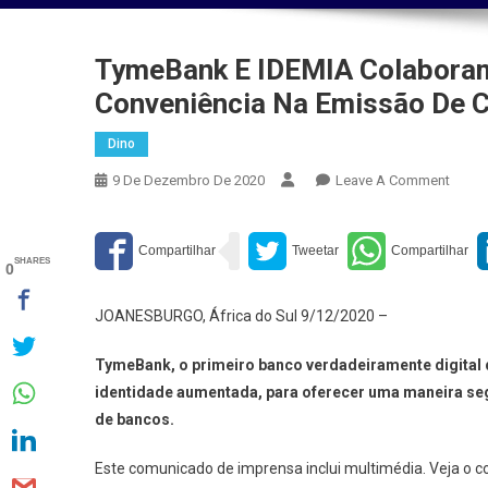
TymeBank E IDEMIA Colaboram
Conveniência Na Emissão De C
Dino
On
9 De Dezembro De 2020
Leave A Comment
Tyme
E
IDEMI
SHARES
0
Colab
Para
JOANESBURGO, África do Sul 9/12/2020 –
Aumen
A
TymeBank, o primeiro banco verdadeiramente digital da
Segur
identidade aumentada, para oferecer uma maneira segu
E
de bancos.
Conve
Na
Este comunicado de imprensa inclui multimédia. Veja o 
Emiss