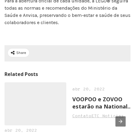
Para a abertura oficial de cada unidade, a LEGO® seguirá
todas as normas e recomendações do Ministério da
Saúde e Anvisa, preservando o bem-estar e saúde de seus
colaboradores e clientes.
Share
Related Posts
abr 20, 2022
VOOPOO e ZOVOO
estarão na National
Convenience Show
ContatoETC Noticias
2022 em Birmingham
abr 20, 2022