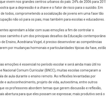
 que vivem nos grandes centros urbanos do país: 24% de 2006 para 201
mostra que a depressão é a chave e o fator de risco para o suicídio. Em
 de todos, comprometendo a socialização de jovens em uma fase tão
ocupação não só para os pais, mas também para escolas e educadores.
entes aprendam a lidar com suas emoções a fim de controlar o
nesse caminho é um dos principais desafios da Educação contemporâne
 de Ensino, Acedriana Vogel, é preciso desenvolver as competências
rem por mudanças hormonais e particularidades típicas da fase, estã
.
as emoções é essencial no período escolar e será ainda mais útil no
ase Nacional Comum Curricular (BNCC), muitas escolas começaram a
a de aula durante o ensino remoto. As reflexões levantadas por
e e autoconhecimento, projeto de vida, autoestima, entre outros
ue os professores abordem temas que gerem discussão e reflexão,
is abertura para que eles possam se expressar, mais produtivo será o