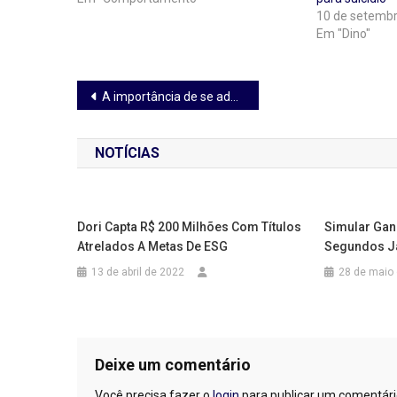
10 de setemb
Em "Dino"
Navegação
A importância de se adotar infraestrutura 5G nativa da nuvem
de
NOTÍCIAS
Post
Dori Capta R$ 200 Milhões Com Títulos
Simular Gan
Atrelados A Metas De ESG
Segundos Já
13 de abril de 2022
28 de maio
Deixe um comentário
Você precisa fazer o
login
para publicar um comentári