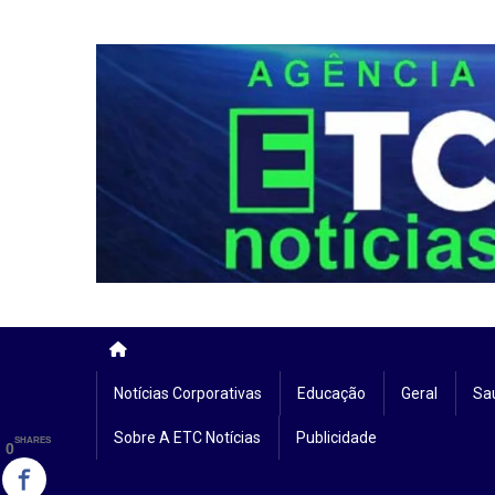
Skip
to
content
Notícias Corporativas
Educação
Geral
Sa
Sobre A ETC Notícias
Publicidade
SHARES
0