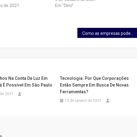
ro de 2021
Em "Dino"
Como as empresas podem superar a crise da COVID-19
hos Na Conta De Luz Em
Tecnologia: Por Que Corporações
 É Possível Em São Paulo
Estão Sempre Em Busca De Novas
Ferramentas?
 de 2021
13 de janeiro de 2021
o.