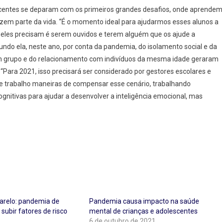
escentes se deparam com os primeiros grandes desafios, onde aprende
azem parte da vida. “É o momento ideal para ajudarmos esses alunos a
eles precisam é serem ouvidos e terem alguém que os ajude a
undo ela, neste ano, por conta da pandemia, do isolamento social e da
 em grupo e do relacionamento com indivíduos da mesma idade geraram
 “Para 2021, isso precisará ser considerado por gestores escolares e
de trabalho maneiras de compensar esse cenário, trabalhando
nitivas para ajudar a desenvolver a inteligência emocional, mas
relo: pandemia de
Pandemia causa impacto na saúde
subir fatores de risco
mental de crianças e adolescentes
6 de outubro de 2021