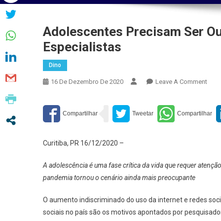
Adolescentes Precisam Ser Ou
Especialistas
Dino
On
16 De Dezembro De 2020
Leave A Comment
Adol
Prec
Ser
Ouvi
E
Curitiba, PR 16/12/2020 –
Acol
Aler
A adolescência é uma fase crítica da vida que requer atenç
Espe
pandemia tornou o cenário ainda mais preocupante
O aumento indiscriminado do uso da internet e redes socia
sociais no país são os motivos apontados por pesquisador